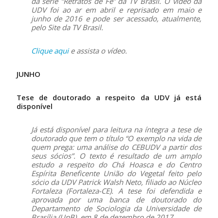
da série “Retratos de Fé” da TV Brasil. O vídeo da
UDV foi ao ar em abril e reprisado em maio e
junho de 2016 e pode ser acessado, atualmente,
pelo Site da TV Brasil.
Clique aqui
e assista o vídeo.
JUNHO
Tese de doutorado a respeito da UDV já está
disponível
Já está disponível para leitura na íntegra a tese de
doutorado que tem o título “O exemplo na vida de
quem prega: uma análise do CEBUDV a partir dos
seus sócios”. O texto é resultado de um amplo
estudo a respeito do Chá Hoasca e do Centro
Espírita Beneficente União do Vegetal feito pelo
sócio da UDV Patrick Walsh Neto, filiado ao Núcleo
Fortaleza (Fortaleza-CE). A tese foi defendida e
aprovada por uma banca de doutorado do
Departamento de Sociologia da Universidade de
Brasília (UnB), em 8 de dezembro de 2017.