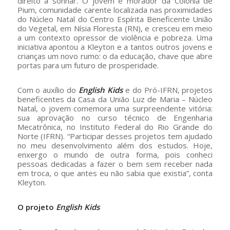
direito a sonhar. O jovem é morador da Colônia de
Pium, comunidade carente localizada nas proximidades
do Núcleo Natal do Centro Espírita Beneficente União
do Vegetal, em Nísia Floresta (RN), e cresceu em meio
a um contexto opressor de violência e pobreza. Uma
iniciativa apontou a Kleyton e a tantos outros jovens e
crianças um novo rumo: o da educação, chave que abre
portas para um futuro de prosperidade.
Com o auxílio do
English Kids
e do Pró-IFRN, projetos
beneficentes da Casa da União Luz de Maria – Núcleo
Natal, o jovem comemora uma surpreendente vitória:
sua aprovação no curso técnico de Engenharia
Mecatrônica, no Instituto Federal do Rio Grande do
Norte (IFRN). “Participar desses projetos tem ajudado
no meu desenvolvimento além dos estudos. Hoje,
enxergo o mundo de outra forma, pois conheci
pessoas dedicadas a fazer o bem sem receber nada
em troca, o que antes eu não sabia que existia”, conta
Kleyton.
O projeto
English Kids