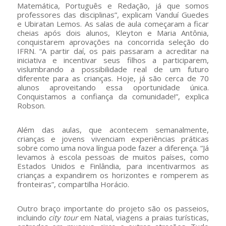
Matemática, Português e Redação, já que somos
professores das disciplinas”, explicam Vanduí Guedes
e Ubiratan Lemos. As salas de aula começaram a ficar
cheias após dois alunos, Kleyton e Maria Antônia,
conquistarem aprovações na concorrida seleção do
IFRN. “A partir daí, os pais passaram a acreditar na
iniciativa e incentivar seus filhos a participarem,
vislumbrando a possibilidade real de um futuro
diferente para as crianças. Hoje, já são cerca de 70
alunos aproveitando essa oportunidade única.
Conquistamos a confiança da comunidade!”, explica
Robson.
Além das aulas, que acontecem semanalmente,
crianças e jovens vivenciam experiências práticas
sobre como uma nova língua pode fazer a diferença. “Já
levamos à escola pessoas de muitos países, como
Estados Unidos e Finlândia, para incentivarmos as
crianças a expandirem os horizontes e romperem as
fronteiras”, compartilha Horácio.
Outro braço importante do projeto são os passeios,
incluindo
city tour
em Natal, viagens a praias turísticas,