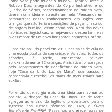
Como você pode mudar o mundo? Horácio Betcel e
Robson Dias, integrantes do Corpo Instrutivo e do
Quadro de Sócios, respectivamente do Núcleo Natal,
tiveram uma ideia e acreditaram nela. “Pensamos em
compartilhar nosso conhecimento em inglês com
crianças que não teriam condições de pagar um curso,
de origem humilde, assim como nós. Além das novas
habilidades linguísticas, almejávamos despertar nelas
o vislumbrar de um novo horizonte”, comenta Horácio.
O projeto saiu do papel em 2013, nas salas de aula de
uma escola pública da comunidade. As aulas, todos os
sábados, à tarde, inicialmente reuniam
aproximadamente 12 crianças. A iniciativa foi abraçada
pelo Departamento de Beneficência do Núcleo Natal,
hoje “Casa da União Luz de Maria”, que passou a
coordená-la e recebeu as mãos de mais irmãos para
auxiliar.
Foi então que surgiu mais uma ideia para somar ao
projeto. A direção da Casa da União Luz de Maria
agregou ao ensino do Inglês o preparatório para o
ingresso nos cursos técnicos do IFRN, o
Curso
Beneficente Pró-IFRN
. “Passamos a oferecer aulas de