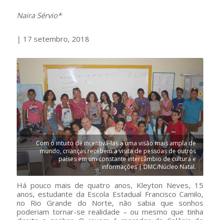
Naira Sérvio*
| 17 setembro, 2018
Com o intuito de incentivá-las a uma visão mais ampla de
mundo, crianças recebem a visita de pessoas de outros
países em um constante intercâmbio de cultura e
informações | DMC/Núcleo Natal.
Há pouco mais de quatro anos, Kleyton Neves, 15
anos, estudante da Escola Estadual Francisco Camilo,
no Rio Grande do Norte, não sabia que sonhos
poderiam tornar-se realidade – ou mesmo que tinha