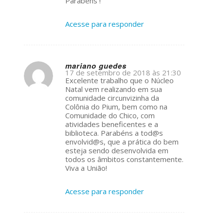
Parabéns !
Acesse para responder
mariano guedes
17 de setembro de 2018 às 21:30
s
Excelente trabalho que o Núcleo
ays:
Natal vem realizando em sua
comunidade circunvizinha da
Colônia do Pium, bem como na
Comunidade do Chico, com
atividades beneficentes e a
biblioteca. Parabéns a tod@s
envolvid@s, que a prática do bem
esteja sendo desenvolvida em
todos os âmbitos constantemente.
Viva a União!
Acesse para responder