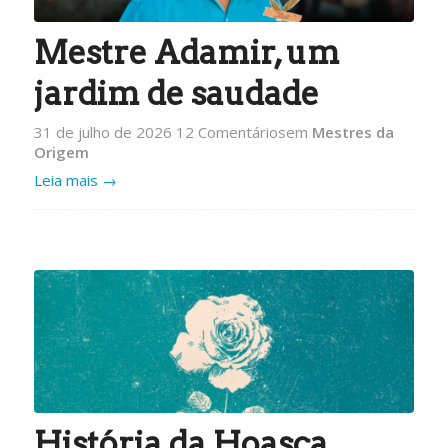
Mestre Adamir, um
jardim de saudade
31 de julho de 2026
12 Comentários
em
Mestres da
Origem
Leia mais
→
História da Hoasca