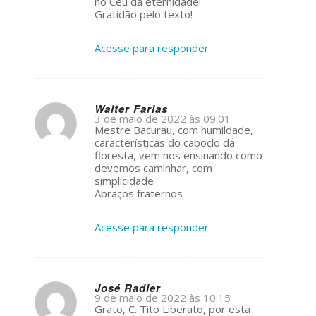
no Céu da eternidade!
Gratidão pelo texto!
Acesse para responder
Walter Farias
3 de maio de 2022 às 09:01
s
Mestre Bacurau, com humildade,
ays:
características do caboclo da
floresta, vem nos ensinando como
devemos caminhar, com
simplicidade
Abraços fraternos
Acesse para responder
José Radier
9 de maio de 2022 às 10:15
s
Grato, C. Tito Liberato, por esta