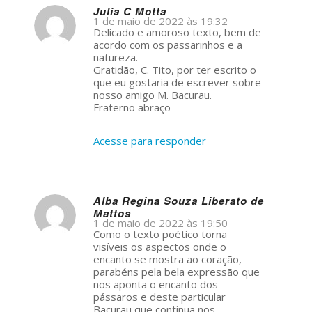
Julia C Motta
1 de maio de 2022 às 19:32
s
Delicado e amoroso texto, bem de
ays:
acordo com os passarinhos e a
natureza.
Gratidão, C. Tito, por ter escrito o
que eu gostaria de escrever sobre
nosso amigo M. Bacurau.
Fraterno abraço
Acesse para responder
Alba Regina Souza Liberato de
Mattos
s
1 de maio de 2022 às 19:50
ays:
Como o texto poético torna
visíveis os aspectos onde o
encanto se mostra ao coração,
parabéns pela bela expressão que
nos aponta o encanto dos
pássaros e deste particular
Bacurau que continua nos