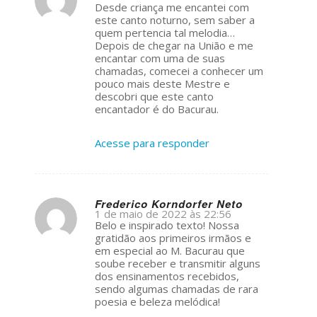
s
Desde criança me encantei com
ays:
este canto noturno, sem saber a
quem pertencia tal melodia…
Depois de chegar na União e me
encantar com uma de suas
chamadas, comecei a conhecer um
pouco mais deste Mestre e
descobri que este canto
encantador é do Bacurau.
Acesse para responder
Frederico Korndorfer Neto
1 de maio de 2022 às 22:56
s
Belo e inspirado texto! Nossa
ays:
gratidão aos primeiros irmãos e
em especial ao M. Bacurau que
soube receber e transmitir alguns
dos ensinamentos recebidos,
sendo algumas chamadas de rara
poesia e beleza melódica!