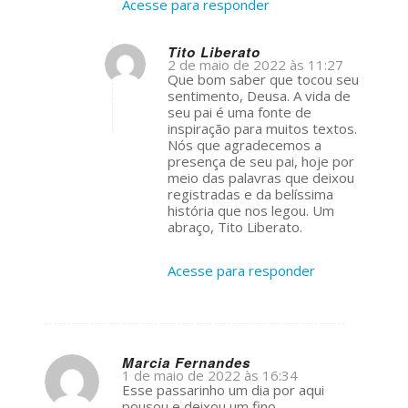
Acesse para responder
Tito Liberato
2 de maio de 2022 às 11:27
s
Que bom saber que tocou seu
ays:
sentimento, Deusa. A vida de
seu pai é uma fonte de
inspiração para muitos textos.
Nós que agradecemos a
presença de seu pai, hoje por
meio das palavras que deixou
registradas e da belíssima
história que nos legou. Um
abraço, Tito Liberato.
Acesse para responder
Marcia Fernandes
1 de maio de 2022 às 16:34
s
Esse passarinho um dia por aqui
ays:
pousou e deixou um fino