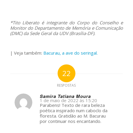
–
*Tito Liberato é integrante do Corpo do Conselho e
Monitor do Departamento de Memória e Comunicação
(DMC) da Sede Geral da UDV (Bra
sília-DF
).
–
| Veja também:
Bacurau, a ave do seringal.
22
RESPOSTAS
Samira Tatiana Moura
1 de maio de 2022 às 15:20
s
Parabens! Texto de rara beleza
ays:
poética inspirado num caboclo da
floresta. Gratidão ao M. Bacurau
por continuar nos encantando.