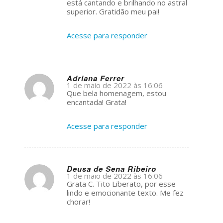
está cantando e brilhando no astral
superior. Gratidão meu pai!
Acesse para responder
Adriana Ferrer
1 de maio de 2022 às 16:06
s
Que bela homenagem, estou
ays:
encantada! Grata!
Acesse para responder
Deusa de Sena Ribeiro
1 de maio de 2022 às 16:06
s
Grata C. Tito Liberato, por esse
ays:
lindo e emocionante texto. Me fez
chorar!