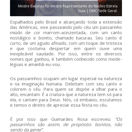
Mestre Bacurau foi Mestre Representante do Núcleo Estrela
Guia | DMC/Sede Geral.
Espalhados pelo Brasil e alcançando toda a extensão
das Américas, vive passeando pelo céu um passarinho
miúdo de cor marrom-acinzentada, com um canto
nostálgico e bonito, chamado bacurau. Seu canto é
curto, de um agudo afinado, com um toque de tristeza
e que costuma despertar em quem ouve uma
inexplicável saudade. Por isso, entre os diversos
nomes que ganhou, é também conhecido como mede-
léguas e amanhã-eu-vou.
Os passarinhos ocupam um lugar especial na natureza
e na imaginação humana. Deleitam com seu canto e
colorem o céu. Para quem se dispõe a olhar para o
alto, encantam. É a criatura que a natureza tem só para
ela, e cantam para Deus. Nós, cá embaixo, escutamos
e temos o direito de apreciar essa festa no céu.
É por isso que Guimarães Rosa escreveu:
“Os
passarinhos são assim, de propósito: bonitos, não
sendo da gente”.