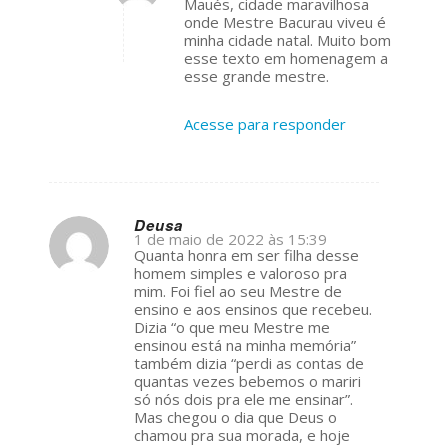
Maués, cidade maravilhosa
ays:
onde Mestre Bacurau viveu é
minha cidade natal. Muito bom
esse texto em homenagem a
esse grande mestre.
Acesse para responder
Deusa
1 de maio de 2022 às 15:39
s
Quanta honra em ser filha desse
ays:
homem simples e valoroso pra
mim. Foi fiel ao seu Mestre de
ensino e aos ensinos que recebeu.
Dizia “o que meu Mestre me
ensinou está na minha memória”
também dizia “perdi as contas de
quantas vezes bebemos o mariri
só nós dois pra ele me ensinar”.
Mas chegou o dia que Deus o
chamou pra sua morada, e hoje