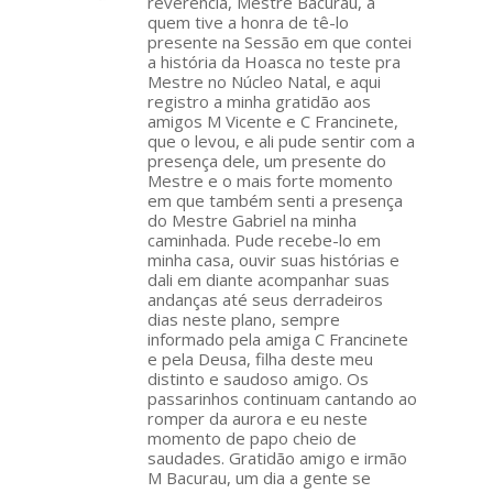
reverência, Mestre Bacurau, a
quem tive a honra de tê-lo
presente na Sessão em que contei
a história da Hoasca no teste pra
Mestre no Núcleo Natal, e aqui
registro a minha gratidão aos
amigos M Vicente e C Francinete,
que o levou, e ali pude sentir com a
presença dele, um presente do
Mestre e o mais forte momento
em que também senti a presença
do Mestre Gabriel na minha
caminhada. Pude recebe-lo em
minha casa, ouvir suas histórias e
dali em diante acompanhar suas
andanças até seus derradeiros
dias neste plano, sempre
informado pela amiga C Francinete
e pela Deusa, filha deste meu
distinto e saudoso amigo. Os
passarinhos continuam cantando ao
romper da aurora e eu neste
momento de papo cheio de
saudades. Gratidão amigo e irmão
M Bacurau, um dia a gente se