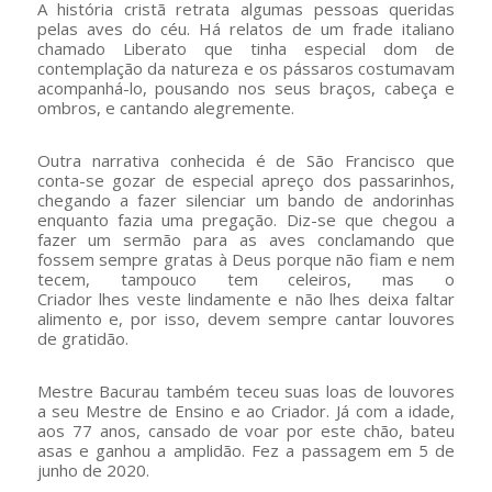
A história cristã retrata algumas pessoas queridas
pelas aves do céu. Há relatos de um frade italiano
chamado Liberato que tinha especial dom de
contemplação da natureza e os pássaros costumavam
acompanhá-lo, pousando nos seus braços, cabeça e
ombros, e cantando alegremente.
Outra narrativa conhecida é de São Francisco que
conta-se gozar de especial apreço dos passarinhos,
chegando a fazer silenciar um bando de andorinhas
enquanto fazia uma pregação. Diz-se que chegou a
fazer um sermão para as aves conclamando que
fossem sempre gratas à Deus porque não fiam e nem
tecem, tampouco tem celeiros, mas o
Criador lhes veste lindamente e não lhes deixa faltar
alimento e, por isso, devem sempre cantar louvores
de gratidão.
Mestre Bacurau também teceu suas loas de louvores
a seu Mestre de Ensino e ao Criador. Já com a idade,
aos 77 anos, cansado de voar por este chão, bateu
asas e ganhou a amplidão. Fez a passagem em 5 de
junho de 2020.