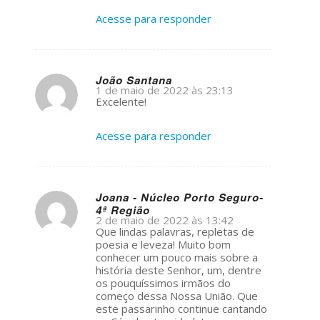
Acesse para responder
João Santana
1 de maio de 2022 às 23:13
s
Excelente!
ays:
Acesse para responder
Joana - Núcleo Porto Seguro-
4ª Região
s
2 de maio de 2022 às 13:42
ays:
Que lindas palavras, repletas de
poesia e leveza! Muito bom
conhecer um pouco mais sobre a
história deste Senhor, um, dentre
os pouquíssimos irmãos do
começo dessa Nossa União. Que
este passarinho continue cantando