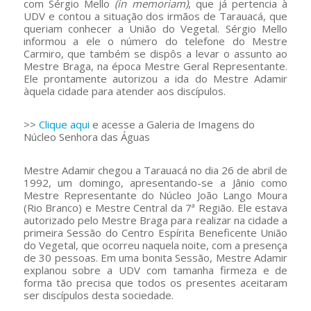
com Sérgio Mello
(in memoriam)
, que já pertencia à
UDV e contou a situação dos irmãos de Tarauacá, que
queriam conhecer a União do Vegetal. Sérgio Mello
informou a ele o número do telefone do Mestre
Carmiro, que também se dispôs a levar o assunto ao
Mestre Braga, na época Mestre Geral Representante.
Ele prontamente autorizou a ida do Mestre Adamir
àquela cidade para atender aos discípulos.
>>
Clique aqui
e acesse a Galeria de Imagens do
Núcleo Senhora das Águas
Mestre Adamir chegou a Tarauacá no dia 26 de abril de
1992, um domingo, apresentando-se a Jânio como
Mestre Representante do Núcleo João Lango Moura
(Rio Branco) e Mestre Central da 7ª Região. Ele estava
autorizado pelo Mestre Braga para realizar na cidade a
primeira Sessão do Centro Espírita Beneficente União
do Vegetal, que ocorreu naquela noite, com a presença
de 30 pessoas. Em uma bonita Sessão, Mestre Adamir
explanou sobre a UDV com tamanha firmeza e de
forma tão precisa que todos os presentes aceitaram
ser discípulos desta sociedade.