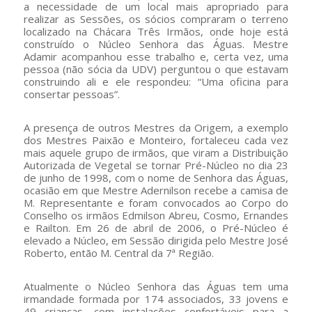
a necessidade de um local mais apropriado para
realizar as Sessões, os sócios compraram o terreno
localizado na Chácara Três Irmãos, onde hoje está
construído o Núcleo Senhora das Águas. Mestre
Adamir acompanhou esse trabalho e, certa vez, uma
pessoa (não sócia da UDV) perguntou o que estavam
construindo ali e ele respondeu: “Uma oficina para
consertar pessoas”.
A presença de outros Mestres da Origem, a exemplo
dos Mestres Paixão e Monteiro, fortaleceu cada vez
mais aquele grupo de irmãos, que viram a Distribuição
Autorizada de Vegetal se tornar Pré-Núcleo no dia 23
de junho de 1998, com o nome de Senhora das Águas,
ocasião em que Mestre Adernilson recebe a camisa de
M. Representante e foram convocados ao Corpo do
Conselho os irmãos Edmilson Abreu, Cosmo, Ernandes
e Railton. Em 26 de abril de 2006, o Pré-Núcleo é
elevado a Núcleo, em Sessão dirigida pelo Mestre José
Roberto, então M. Central da 7ª Região.
Atualmente o Núcleo Senhora das Águas tem uma
irmandade formada por 174 associados, 33 jovens e
49 crianças, com instalações confortáveis para a