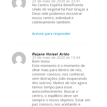
23 de maio de 2020 às 22:41
s
No Centro Espírita Beneficente
ays:
União do Vegetal há Paz! Graças a
Deus nele podemos encontrar
nosso centro, individual e
coletivamente também.
Acesse para responder
Rejane Hoisel Arléo
25 de maio de 2020 às 15:44
s
Bom texto.
ays:
Este momento é o momento de
olhar mais para dentro de nós,
conviver conosco, nos conhecer,
sem distrações (não esquecendo
dos outros). Muitos de nós agora
temos tempo para esse
autoconhecimento. Buscar o
centro, o equilíbrio deve ser
sempre o nosso objetivo. Estar em
paz conosco, nos aceitando e