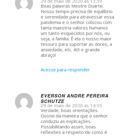
29 de maio de 2020 às 13:39
s
Boas palavras Mestre Duarte.
ays:
Nosso tempo precisa de equilíbrio
e serenidade para atravessar essa
pandemia e o senhor colocou com
tanta maestria valores humanos
um tanto esquecidos por nós, ou
seja, a família. É ela o nosso maior
tesouro para suportar as dores, a
ansiedade, etc. Att e grande
abraço!
Acesse para responder
EVERSON ANDRE PEREIRA
SCHUTZE
s
29 de maio de 2020 às 14:35
ays:
Verdade, boas orientações.
Gostei da maneira que o senhor
conduziu as explicações.
Possibilitando assim, boas
reflexões a respeito de como é