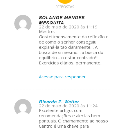
RESPOSTAS
SOLANGE MENDES
MESQUITA
s
22 de maio de 2020 às 11:19
ays:
Mestre,
Gostei imensamente da reflexão e
de como o senhor conseguiu
explaná-la tão claramente… A
busca de si mesmo… a busca do
equilíbrio… o estar centrado!!!
Exercícios diários, permanente…
Acesse para responder
Ricardo Z. Wetter
22 de maio de 2020 às 11:24
s
Excelente artigo, com
ays:
recomendações e alertas bem
pontuais. O chamamento ao nosso
Centro é uma chave para