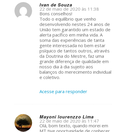
Ivan de Souza
22 de maio de 2020 às 11:38
s
Bons conselhos!
ays:
Todo o equilíbrio que venho
desenvolvendo nestes 24 anos de
União tem garantido um estado de
alerta pacífico em minha vida. A
soma das experiências de tanta
gente interessada no bem estar
psíquico de tantos outros, através
da Doutrina do Mestre, faz uma
grande diferença de qualidade em
nosso dia à dia sujeito aos
balanços do merecimento individual
e coletivo.
Acesse para responder
Mayoni lourenzzo Lima
22 de maio de 2020 às 11:47
s
Olá, bom texto, quando morei em
ays:
MT tive oportunidade de conhecer