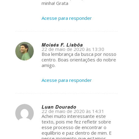
minha! Grata
Acesse para responder
Moisés F. Lisbôa
22 de maio de 2020 às 13:30
s
Boa lembrança da busca por nosso
ays:
centro. Boas orientações do nobre
amigo.
Acesse para responder
Luan Dourado
22 de maio de 2020 às 14:31
s
Achei muito interessante este
ays:
texto, pois me fez refletir sobre
esse processo de encontrar o
equilíbrio e paz dentro de mim. E
nesse momento que estamos