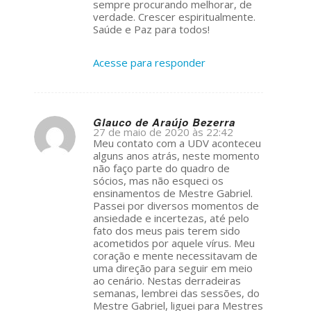
sempre procurando melhorar, de
verdade. Crescer espiritualmente.
Saúde e Paz para todos!
Acesse para responder
Glauco de Araújo Bezerra
27 de maio de 2020 às 22:42
s
Meu contato com a UDV aconteceu
ays:
alguns anos atrás, neste momento
não faço parte do quadro de
sócios, mas não esqueci os
ensinamentos de Mestre Gabriel.
Passei por diversos momentos de
ansiedade e incertezas, até pelo
fato dos meus pais terem sido
acometidos por aquele vírus. Meu
coração e mente necessitavam de
uma direção para seguir em meio
ao cenário. Nestas derradeiras
semanas, lembrei das sessões, do
Mestre Gabriel, liguei para Mestres