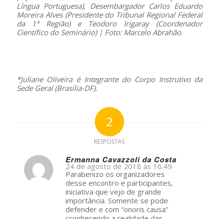
Língua Portuguesa), Desembargador Carlos Eduardo
Moreira Alves (Presidente do Tribunal Regional Federal
da 1ª Região) e Teodoro Irigaray (Coordenador
Científico do Seminário) | Foto: Marcelo Abrahão.
–
*Juliane Oliveira é Integrante do Corpo Instrutivo da
Sede Geral (Brasília-DF).
2
RESPOSTAS
Ermanna Cavazzoli da Costa
24 de agosto de 2018 às 16:49
s
Parabenizo os organizadores
ays:
desse encontro e participantes,
iniciativa que vejo de grande
importância. Somente se pode
defender e com “onoris causa”
cconhecendo a realidade das