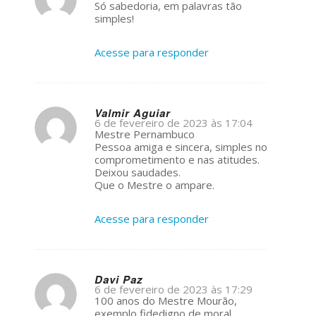
s
Só sabedoria, em palavras tão
ays:
simples!
Acesse para responder
Valmir Aguiar
6 de fevereiro de 2023 às 17:04
s
Mestre Pernambuco
ays:
Pessoa amiga e sincera, simples no
comprometimento e nas atitudes.
Deixou saudades.
Que o Mestre o ampare.
Acesse para responder
Davi Paz
6 de fevereiro de 2023 às 17:29
s
100 anos do Mestre Mourão,
ays:
exemplo fidedigno de moral.