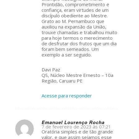
Prontidão, comprometimento e
confiança, eram virtudes de um
discípulo obediente ao Mestre.
Grato ao M. Pernambuco que
auxiliou na expansão da União,
trouxe chamadas e trabalhou muito
para hoje termos o merecimento
de desfrutar dos frutos que um dia
foram bem semeados. Um
exemplo a ser seguido.
Davi Paz
QS, Núcleo Mestre Ernesto – 10a
Região, Caruaru PE
Acesse para responder
Emanuel Lourenço Rocha
7 de fevereiro de 2023 às 07:21
s
Oratória simples e de tão grande
ays:
valor, e que assim sejamos esse