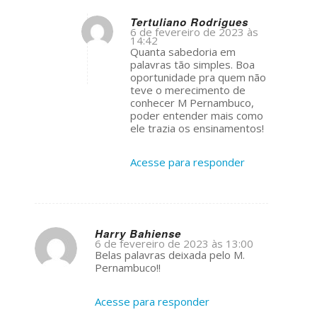
Tertuliano Rodrigues
6 de fevereiro de 2023 às
14:42
s
Quanta sabedoria em
ays:
palavras tão simples. Boa
oportunidade pra quem não
teve o merecimento de
conhecer M Pernambuco,
poder entender mais como
ele trazia os ensinamentos!
Acesse para responder
Harry Bahiense
6 de fevereiro de 2023 às 13:00
s
Belas palavras deixada pelo M.
ays:
Pernambuco!!
Acesse para responder