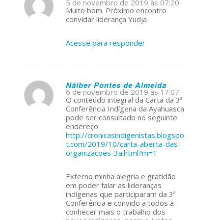
5 de novembro de 2019 às 07:20
s
Muito bom. Próximo encontro
ays:
convidar liderança Yudja
Acesse para responder
Náiber Pontes de Almeida
6 de novembro de 2019 às 17:07
s
O conteúdo integral da Carta da 3ª
ays:
Conferência Indígena da Ayahuasca
pode ser consultado no seguinte
endereço:
http://cronicasindigenistas.blogspo
t.com/2019/10/carta-aberta-das-
organizacoes-3a.html?m=1
Externo minha alegria e gratidão
em poder falar as lideranças
indígenas que participaram da 3ª
Conferência e convido a todos a
conhecer mais o trabalho dos