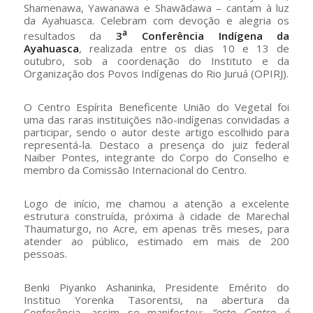
Shamenawa, Yawanawa e Shawãdawa – cantam à luz
da Ayahuasca. Celebram com devoção e alegria os
a
resultados da
3
Conferência Indígena da
Ayahuasca
, realizada entre os dias 10 e 13 de
outubro, sob a coordenação do Instituto e da
Organização dos Povos Indígenas do Rio Juruá (OPIRJ).
O Centro Espírita Beneficente União do Vegetal foi
uma das raras instituições não-indígenas convidadas a
participar, sendo o autor deste artigo escolhido para
representá-la. Destaco a presença do juiz federal
Naiber Pontes, integrante do Corpo do Conselho e
membro da Comissão Internacional do Centro.
Logo de início, me chamou a atenção a excelente
estrutura construída, próxima à cidade de Marechal
Thaumaturgo, no Acre, em apenas três meses, para
atender ao público, estimado em mais de 200
pessoas.
Benki Piyanko Ashaninka, Presidente Emérito do
Instituo Yorenka Tasorentsi, na abertura da
Conferência, assim se manifestou:
“este Centro é