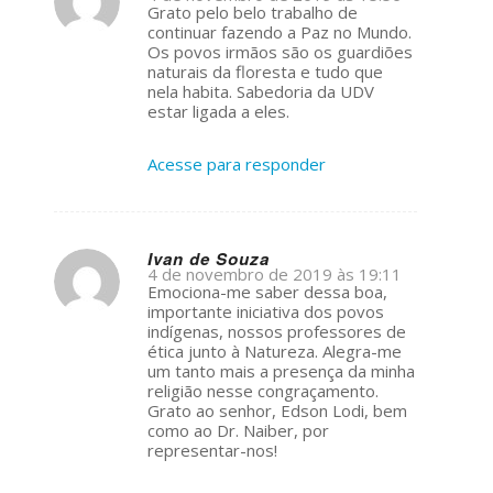
s
Grato pelo belo trabalho de
ays:
continuar fazendo a Paz no Mundo.
Os povos irmãos são os guardiões
naturais da floresta e tudo que
nela habita. Sabedoria da UDV
estar ligada a eles.
Acesse para responder
Ivan de Souza
4 de novembro de 2019 às 19:11
s
Emociona-me saber dessa boa,
ays:
importante iniciativa dos povos
indígenas, nossos professores de
ética junto à Natureza. Alegra-me
um tanto mais a presença da minha
religião nesse congraçamento.
Grato ao senhor, Edson Lodi, bem
como ao Dr. Naiber, por
representar-nos!