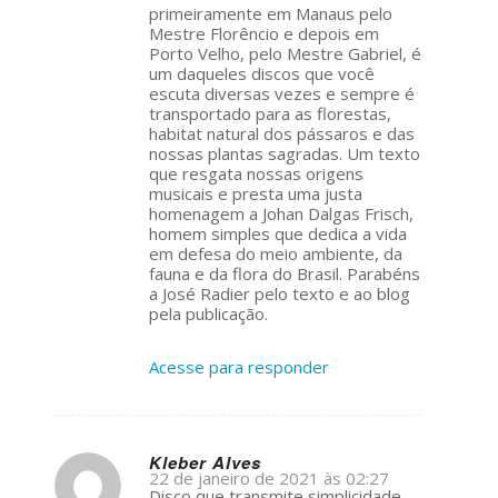
primeiramente em Manaus pelo
Mestre Florêncio e depois em
Porto Velho, pelo Mestre Gabriel, é
um daqueles discos que você
escuta diversas vezes e sempre é
transportado para as florestas,
habitat natural dos pássaros e das
nossas plantas sagradas. Um texto
que resgata nossas origens
musicais e presta uma justa
homenagem a Johan Dalgas Frisch,
homem simples que dedica a vida
em defesa do meio ambiente, da
fauna e da flora do Brasil. Parabéns
a José Radier pelo texto e ao blog
pela publicação.
Acesse para responder
Kleber Alves
22 de janeiro de 2021 às 02:27
s
Disco que transmite simplicidade