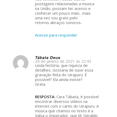
postagens relacionadas a musica
na União, possam ter acesso e
conhecer um pouco mais…mais
uma vez sou grato pelo
retorno..abraços sonoros..
Acesse para responder
Tábata Deus
26 de janeiro de 2021 às 22:43
s
Linda história, que riqueza de
ays:
detalhes. Gostaria de ouvir essa
gravação feita do Uirapuru. É
possível? Ela ainda existe?
Grata.
RESPOSTA:
Cara Tábata, é possível
encontrar diversos vídeos na
internet com o canto do Uirapuru. A
música que citamos no texto é a
Valsa o Imperador, que M. Geraldo