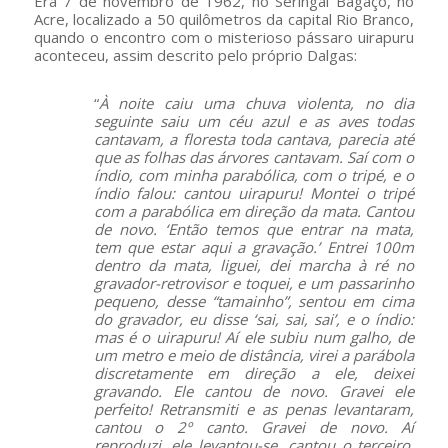
Era 7 de novembro de 1962, no Seringal Bagaço, no
Acre, localizado a 50 quilômetros da capital Rio Branco,
quando o encontro com o misterioso pássaro uirapuru
aconteceu, assim descrito pelo próprio Dalgas:
“
À noite caiu uma chuva violenta, no dia
seguinte saiu um céu azul e as aves todas
cantavam, a floresta toda cantava, parecia até
que as folhas das árvores cantavam. Saí com o
índio, com minha parabólica, com o tripé, e o
índio falou: cantou uirapuru! Montei o tripé
com a parabólica em direção da mata. Cantou
de novo. ‘Então temos que entrar na mata,
tem que estar aqui a gravação.’ Entrei 100m
dentro da mata, liguei, dei marcha à ré no
gravador-retrovisor e toquei, e um passarinho
pequeno, desse “tamainho”, sentou em cima
do gravador, eu disse ‘sai, sai, sai’, e o índio:
mas é o uirapuru! Aí ele subiu num galho, de
um metro e meio de distância, virei a parábola
discretamente em direção a ele, deixei
gravando. Ele cantou de novo. Gravei ele
perfeito! Retransmiti e as penas levantaram,
cantou o 2º canto. Gravei de novo. Aí
reproduzi, ele levantou-se, cantou o terceiro,