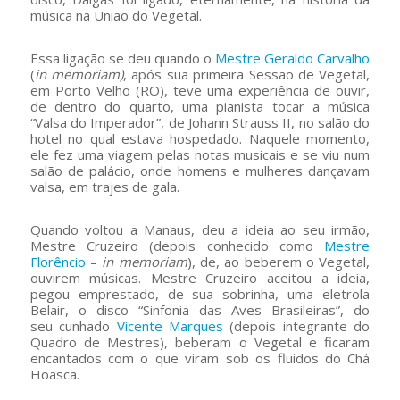
música na União do Vegetal.
Essa ligação se deu quando o
Mestre Geraldo Carvalho
(
in memoriam)
, após sua primeira Sessão de Vegetal,
em Porto Velho (RO), teve uma experiência de ouvir,
de dentro do quarto, uma pianista tocar a música
“Valsa do Imperador”, de Johann Strauss II, no salão do
hotel no qual estava hospedado. Naquele momento,
ele fez uma viagem pelas notas musicais e se viu num
salão de palácio, onde homens e mulheres dançavam
valsa, em trajes de gala.
Quando voltou a Manaus, deu a ideia ao seu irmão,
Mestre Cruzeiro (depois conhecido como
Mestre
Florêncio
–
in memoriam
), de, ao beberem o Vegetal,
ouvirem músicas. Mestre Cruzeiro aceitou a ideia,
pegou emprestado, de sua sobrinha, uma eletrola
Belair, o disco “Sinfonia das Aves Brasileiras”, do
seu cunhado
Vicente Marques
(depois integrante do
Quadro de Mestres), beberam o Vegetal e ficaram
encantados com o que viram sob os fluidos do Chá
Hoasca.