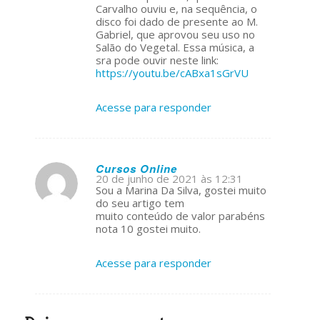
Carvalho ouviu e, na sequência, o
disco foi dado de presente ao M.
Gabriel, que aprovou seu uso no
Salão do Vegetal. Essa música, a
sra pode ouvir neste link:
https://youtu.be/cABxa1sGrVU
Acesse para responder
Cursos Online
20 de junho de 2021 às 12:31
s
Sou a Marina Da Silva, gostei muito
ays:
do seu artigo tem
muito conteúdo de valor parabéns
nota 10 gostei muito.
Acesse para responder