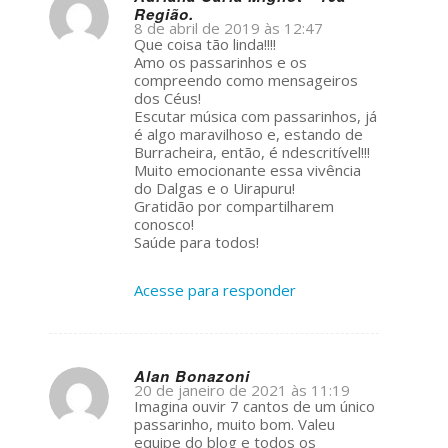
Região.
s
8 de abril de 2019 às 12:47
ays:
Que coisa tão linda!!!!
Amo os passarinhos e os
compreendo como mensageiros
dos Céus!
Escutar música com passarinhos, já
é algo maravilhoso e, estando de
Burracheira, então, é ndescritível!!!
Muito emocionante essa vivência
do Dalgas e o Uirapuru!
Gratidão por compartilharem
conosco!
Saúde para todos!
Acesse para responder
Alan Bonazoni
20 de janeiro de 2021 às 11:19
s
Imagina ouvir 7 cantos de um único
ays:
passarinho, muito bom. Valeu
equipe do blog e todos os