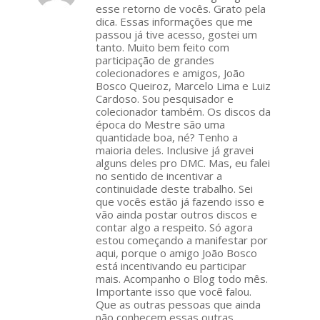
ays:
esse retorno de vocês. Grato pela
dica. Essas informações que me
passou já tive acesso, gostei um
tanto. Muito bem feito com
participação de grandes
colecionadores e amigos, João
Bosco Queiroz, Marcelo Lima e Luiz
Cardoso. Sou pesquisador e
colecionador também. Os discos da
época do Mestre são uma
quantidade boa, né? Tenho a
maioria deles. Inclusive já gravei
alguns deles pro DMC. Mas, eu falei
no sentido de incentivar a
continuidade deste trabalho. Sei
que vocês estão já fazendo isso e
vão ainda postar outros discos e
contar algo a respeito. Só agora
estou começando a manifestar por
aqui, porque o amigo João Bosco
está incentivando eu participar
mais. Acompanho o Blog todo mês.
Importante isso que você falou.
Que as outras pessoas que ainda
não conhecem essas outras