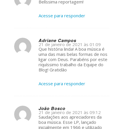
s
Belíssima reportagem!
ays:
Acesse para responder
Adriane Campos
21 de janeiro de 2021 às 01:09
s
Que história linda! A boa música é
ays:
uma das mais belas formas de nos
ligar com Deus. Parabéns por este
riquíssimo trabalho da Equipe do
Blog! Gratidão
Acesse para responder
João Bosco
21 de janeiro de 2021 às 09:12
s
Saudações aos apreciadores da
ays:
boa música. Esse LP, lançado
inicialmente em 1966 e utilizado