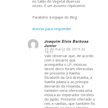
no Salão do Vegetal diversas
vezes. É um assunto riquíssimo!
Parabéns à equipe do Blog.
Acesse para responder
Joaquim Elois Barbosa
Junior
s
23 de março de 2019 às
ays:
18:51
Vale observar que, de acordo
com o encarte que
acompanha o LP, músicas
deste disco foram oferecidas
de presente à Rainha
Elizabeth da Grã-Bretanha, à
Rainha Juliana e ao príncipe
Bernardo da Holanda, e
também seria oferecida uma
música ao Imperador Hirohito
do Japão. Presente ofertado a
reis e rainhas, que também foi
ofertado ao nosso Mestre.