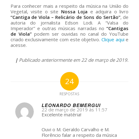
Para conhecer mais a respeito da música na União do
Vegetal, visite o site
Nossa Loja
e adquira o livro
“Cantiga de Viola – Relicário de Sons do Sertão”
, de
autoria do jornalista Edson Lodi. A “Valsa do
Imperador” e outras músicas narradas no
“Cantigas
de Viola”
podem ser ouvidas no canal do YouTube
criado exclusivamente com este objetivo.
Clique aqui
e
acesse.
|
Publicado anteriormente em 22 de março de 2019.
24
RESPOSTAS
LEONARDO BEMERGUI
22 de março de 2019 às 11:57
s
Excelente matéria!
ays:
Ouvi o M. Geraldo Carvalho e M.
Florêncio falar a respeito da música