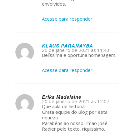
envolvidos.
Acesse para responder
KLAUS PARANAYBA
20 de janeiro de 2021 às 11:43
s
Belíssima e oportuna homenagem.
ays:
Acesse para responder
Erika Madelaine
20 de janeiro de 2021 às 12:07
s
Que aula de história!
ays:
Grata equipe do Blog por esta
riqueza
Parabéns ao nosso irmão José
Radier pelo texto, riquíssimo.