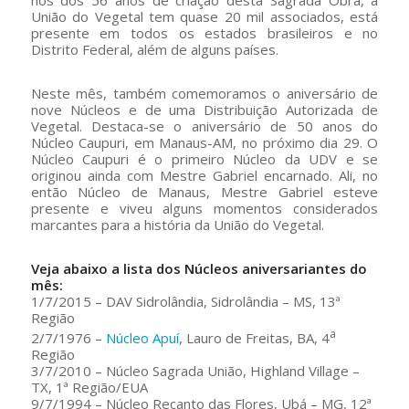
nos dos 56 anos de criação desta Sagrada Obra, a
União do Vegetal tem quase 20 mil associados, está
presente em todos os estados brasileiros e no
Distrito Federal, além de alguns países.
Neste mês, também comemoramos o aniversário de
nove Núcleos e de uma Distribuição Autorizada de
Vegetal. Destaca-se o aniversário de 50 anos do
Núcleo Caupuri, em Manaus-AM, no próximo dia 29. O
Núcleo Caupuri é o primeiro Núcleo da UDV e se
originou ainda com Mestre Gabriel encarnado. Ali, no
então Núcleo de Manaus, Mestre Gabriel esteve
presente e viveu alguns momentos considerados
marcantes para a história da União do Vegetal.
V
eja abaixo a lista dos Núcleos aniversariantes do
mês:
1/7/2015 – DAV Sidrolândia, Sidrolândia – MS, 13ª
Região
a
2/7/1976 –
Núcleo Apuí
, Lauro de Freitas, BA, 4
Região
3/7/2010 – Núcleo Sagrada União, Highland Village –
TX, 1ª Região/EUA
9/7/1994 – Núcleo Recanto das Flores, Ubá – MG, 12ª