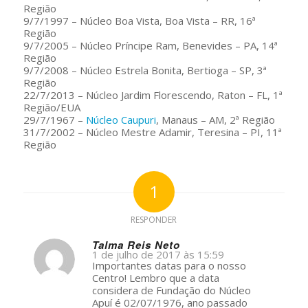
Região
9/7/1997 – Núcleo Boa Vista, Boa Vista – RR, 16ª
Região
9/7/2005 – Núcleo Príncipe Ram, Benevides – PA, 14ª
Região
9/7/2008 – Núcleo Estrela Bonita, Bertioga – SP, 3ª
Região
22/7/2013 – Núcleo Jardim Florescendo, Raton – FL, 1ª
Região/EUA
29/7/1967 –
Núcleo Caupuri
, Manaus – AM, 2ª Região
31/7/2002 – Núcleo Mestre Adamir, Teresina – PI, 11ª
Região
1
RESPONDER
Talma Reis Neto
1 de julho de 2017 às 15:59
s
Importantes datas para o nosso
ays:
Centro! Lembro que a data
considera de Fundação do Núcleo
Apuí é 02/07/1976, ano passado