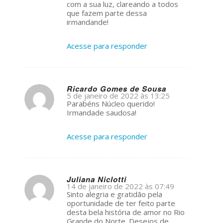
com a sua luz, clareando a todos
que fazem parte dessa
irmandande!
Acesse para responder
Ricardo Gomes de Sousa
5 de janeiro de 2022 às 13:25
s
Parabéns Núcleo querido!
ays:
Irmandade saudosa!
Acesse para responder
Juliana Niclotti
14 de janeiro de 2022 às 07:49
s
Sinto alegria e gratidão pela
ays:
oportunidade de ter feito parte
desta bela história de amor no Rio
Grande do Norte. Desejos de