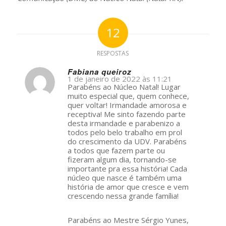
12
RESPOSTAS
Fabiana queiroz
1 de janeiro de 2022 às 11:21
s
Parabéns ao Núcleo Natal! Lugar
ays:
muito especial que, quem conhece,
quer voltar! Irmandade amorosa e
receptiva! Me sinto fazendo parte
desta irmandade e parabenizo a
todos pelo belo trabalho em prol
do crescimento da UDV. Parabéns
a todos que fazem parte ou
fizeram algum dia, tornando-se
importante pra essa história! Cada
núcleo que nasce é também uma
história de amor que cresce e vem
crescendo nessa grande família!
Parabéns ao Mestre Sérgio Yunes,