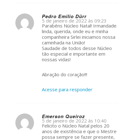
Pedro Emilio Dürr
5 de janeiro de 2022 às 09:23
s
Parabéns Núcleo Natal! Irmandade
ays:
linda, querida, onde eu e minha
companheira Sirlei iniciamos nossa
caminhada na União!
Saudade de todos desse Núcleo
tão especial e importante em
nossas vidas!
Abração do coração!!!
Acesse para responder
Emerson Queiroz
5 de janeiro de 2022 às 10:40
s
Felicito o Núcleo Natal pelos 20
ays:
anos de existência e que o Mestre
possa sempre se fazer presente,