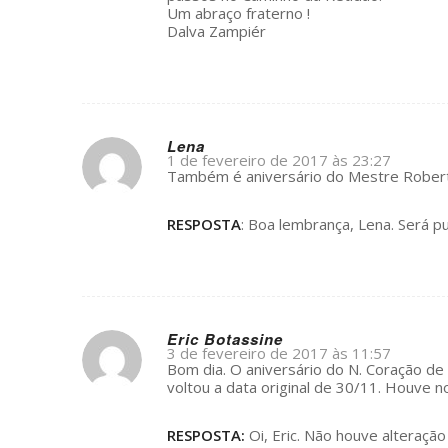
Um abraço fraterno !
Dalva Zampiér
Lena
1 de fevereiro de 2017 às 23:27
s
Também é aniversário do Mestre Robert
ays:
RESPOSTA
: Boa lembrança, Lena. Será 
Eric Botassine
3 de fevereiro de 2017 às 11:57
s
Bom dia. O aniversário do N. Coração d
ays:
voltou a data original de 30/11. Houve n
RESPOSTA:
Oi, Eric. Não houve alteração 