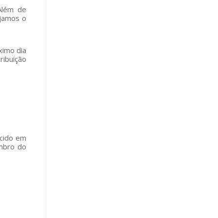
Além de
ejamos o
ximo dia
ribuição
scido em
embro do