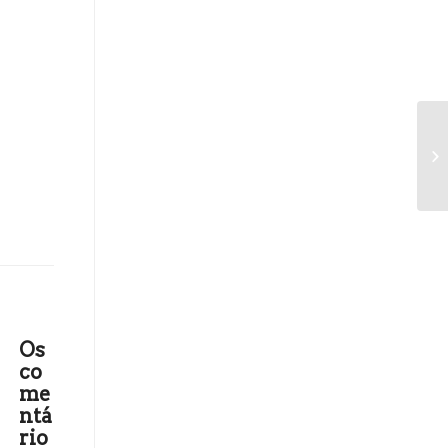
Os
co
me
ntá
rio