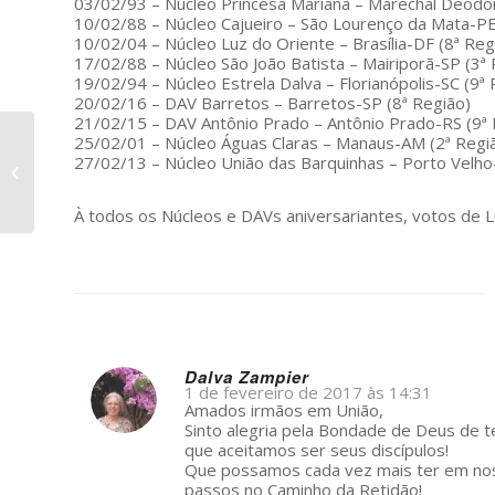
03/02/93 – Núcleo Princesa Mariana – Marechal Deodo
10/02/88 – Núcleo Cajueiro – São Lourenço da Mata-PE
10/02/04 – Núcleo Luz do Oriente – Brasília-DF (8ª Reg
17/02/88 – Núcleo São João Batista – Mairiporã-SP (3ª 
19/02/94 – Núcleo Estrela Dalva – Florianópolis-SC (9ª 
20/02/16 – DAV Barretos – Barretos-SP (8ª Região)
21/02/15 – DAV Antônio Prado – Antônio Prado-RS (9ª 
25/02/01 – Núcleo Águas Claras – Manaus-AM (2ª Regi
Núcleo Princesa Sama
27/02/13 – Núcleo União das Barquinhas – Porto Velho
festeja 30 anos
À todos os Núcleos e DAVs aniversariantes, votos de L
Dalva Zampier
1 de fevereiro de 2017 às 14:31
s
Amados irmãos em União,
ays:
Sinto alegria pela Bondade de Deus de t
que aceitamos ser seus discípulos!
Que possamos cada vez mais ter em noss
passos no Caminho da Retidão!