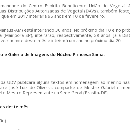
mandade do Centro Espírita Beneficente União do Vegetal. 
as Distribuições Autorizadas de Vegetal (DAVs), também fest
, que em 2017 inteiraria 95 anos em 10 de fevereiro.
anaus-AM) está inteirando 30 anos. No próximo dia 10 e no pró
 (Mairiporã-SP), inteirarão, respectivamente, 29 anos. Já a Dist
iversariante deste mês e inteirará um ano no próximo dia 20.
io e Galeria de Imagens do Núcleo Princesa Sama.
log da UDV publicará alguns textos em homenagem ao menino na
stre José Luiz de Oliveira, compadre de Mestre Gabriel e m
 e Mestre Representante na Sede Geral (Brasília-DF).
tes deste mês:
ão)