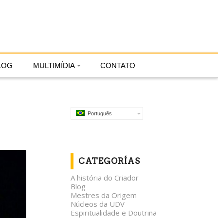
Português
LOG
MULTIMÍDIA
CONTATO
Português
CATEGORÍAS
A história do Criador
Blog
Mestres da Origem
Núcleos da UDV
Espiritualidade e Doutrina