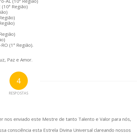
ro-AL (10ª Região)
 (10ª Região)
ião)
Região)
Região)
Região)
ão)
-RO (1ª Região).
uz, Paz e Amor.
4
RESPOSTAS
er nos enviado este Mestre de tanto Talento e Valor para nós,
a consciência esta Estrela Divina Universal clareando nossos