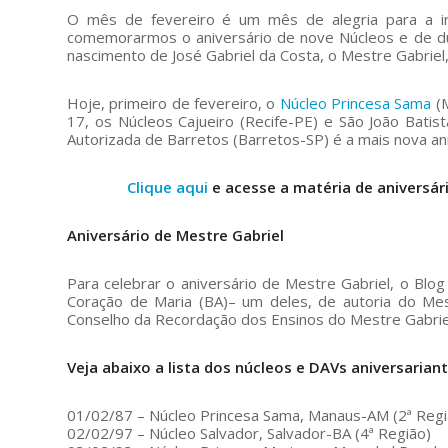
O mês de fevereiro é um mês de alegria para a ir
comemorarmos o aniversário de nove Núcleos e de du
nascimento de José Gabriel da Costa, o Mestre Gabriel
Hoje, primeiro de fevereiro, o
Núcleo Princesa Sama
(M
17, os Núcleos Cajueiro (Recife-PE) e São João Batista
Autorizada de Barretos (Barretos-SP) é a mais nova an
Clique aqui
e acesse a matéria de aniversár
Aniversário de Mestre Gabriel
Para celebrar o aniversário de Mestre Gabriel, o B
Coração de Maria (BA)– um deles, de autoria do Me
Conselho da Recordação dos Ensinos do Mestre Gabriel
Veja abaixo a lista dos núcleos e DAVs aniversarian
01/02/87 – Núcleo Princesa Sama, Manaus-AM (2ª Regi
02/02/97 – Núcleo Salvador, Salvador-BA (4ª Região)