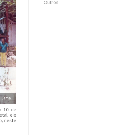
Outros
a Sama.
m 10 de
tal, ele
o, neste