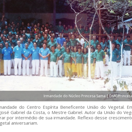
Irmandade do Núcleo Princesa Sama | DMC/Princes
mandade do Centro Espírita Beneficente União do Vegetal. E
osé Gabriel da Costa, o Mestre Gabriel. Autor da União do Vege
ar por intermédio de sua irmandade. Reflexo desse cresciment
etal aniversariam.