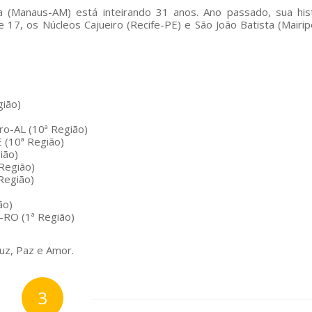
a (Manaus-AM) está inteirando 31 anos. Ano passado, sua hist
e 17, os Núcleos Cajueiro (Recife-PE) e São João Batista (Mairip
gião)
ro-AL (10ª Região)
 (10ª Região)
ião)
 Região)
 Região)
ão)
-RO (1ª Região)
uz, Paz e Amor.
3