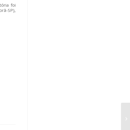
ória foi
orã-SP),