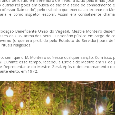
2 anos de idade, em setembro de 1966, trazido pelo irmão José 
o outras religiões em busca de saciar a sede do conhecimento es
rofessor Raimundo”, pelo trabalho que exercia ao lecionar no M
imária, e como inspetor escolar. Assim era cordialmente cham
sociação Beneficente União do Vegetal, Mestre Monteiro des
sses da UDV acima dos seus. Funcionário público em cargo de co
overno (o que era proibido pelo Estatuto do Servidor) para de
ituais religiosos.
so, sem que o M. Monteiro sofresse qualquer sanção. Com isso, 
ual. Durante esse tempo, recebeu a Estrela de Mestre em 11 de 
re Representante do Mestre Geral. Após o desencarnamento d
ante eleito, em 1972.