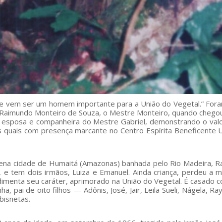
le vem ser um homem importante para a União do Vegetal.” For
e Raimundo Monteiro de Souza, o Mestre Monteiro, quando chego
, esposa e companheira do Mestre Gabriel, demonstrando o val
s quais com presença marcante no Centro Espírita Beneficente 
uena cidade de Humaitá (Amazonas) banhada pelo Rio Madeira, 
a, e tem dois irmãos, Luiza e Emanuel. Ainda criança, perdeu a m
imenta seu caráter, aprimorado na União do Vegetal. É casado c
ha, pai de oito filhos — Adônis, José, Jair, Leila Sueli, Nágela, R
 bisnetas.