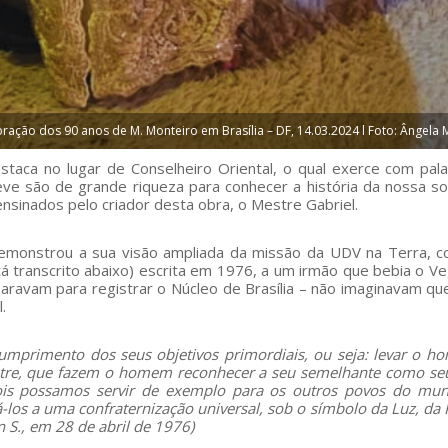
ração dos 90 anos de M. Monteiro em Brasília – DF, 14.03.2024 l Foto: Ângela M
taca no lugar de Conselheiro Oriental, o qual exerce com pal
reve são de grande riqueza para conhecer a história da nossa s
 ensinados pelo criador desta obra, o Mestre Gabriel.
monstrou a sua visão ampliada da missão da UDV na Terra, c
transcrito abaixo) escrita em 1976, a um irmão que bebia o Ve
paravam para registrar o Núcleo de Brasília – não imaginavam qu
l.
umprimento dos seus objetivos primordiais, ou seja: levar o 
tre, que fazem o homem reconhecer a seu semelhante como se
pois possamos servir de exemplo para os outros povos do mu
s a uma confraternização universal, sob o símbolo da Luz, da 
 S., em 28 de abril de 1976)