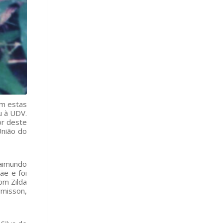
am estas
u à UDV.
or deste
União do
Raimundo
ãe e foi
om Zilda
aymisson,