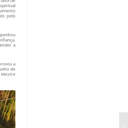
Silva de
piritual
ovimento
ado pelo
empenhou
nfiança,
fender a
provou a
junho de
o Mestre