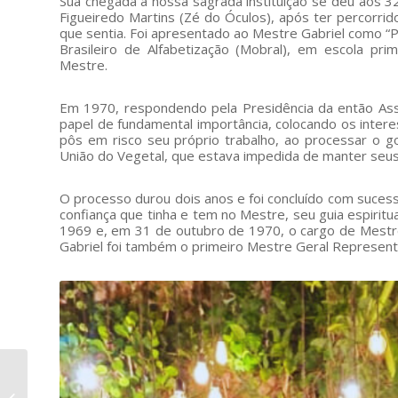
Sua chegada a nossa sagrada instituição se deu aos 3
Figueiredo Martins (Zé do Óculos), após ter percorrid
que sentia. Foi apresentado ao Mestre Gabriel como “P
Brasileiro de Alfabetização (Mobral), em escola pr
Mestre.
Em 1970, respondendo pela Presidência da então As
papel de fundamental importância, colocando os intere
pôs em risco seu próprio trabalho, ao processar o g
União do Vegetal, que estava impedida de manter seus r
O processo durou dois anos e foi concluído com suces
confiança que tinha e tem no Mestre, seu guia espirit
1969 e, em 31 de outubro de 1970, o cargo de Mest
Gabriel foi também o primeiro Mestre Geral Represent
27 de Março – a festa