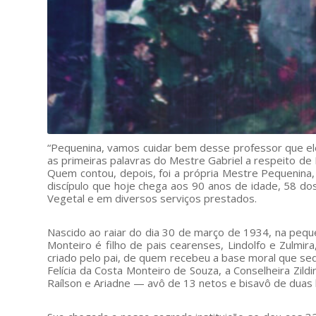
“Pequenina, vamos cuidar bem desse professor que e
as primeiras palavras do Mestre Gabriel a respeito d
Quem contou, depois, foi a própria Mestre Pequenina
discípulo que hoje chega aos 90 anos de idade, 58 do
Vegetal e em diversos serviços prestados.
Nascido ao raiar do dia 30 de março de 1934, na peq
Monteiro é filho de pais cearenses, Lindolfo e Zulmir
criado pelo pai, de quem recebeu a base moral que sed
Felícia da Costa Monteiro de Souza, a Conselheira Zildin
Raílson e Ariadne — avô de 13 netos e bisavô de duas