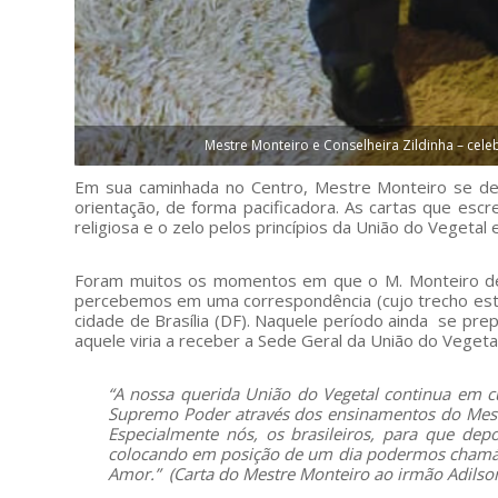
Mestre Monteiro e Conselheira Zildinha – celeb
Em sua caminhada no Centro, Mestre Monteiro se des
orientação, de forma pacificadora. As cartas que esc
religiosa e o zelo pelos princípios da União do Vegetal
Foram muitos os momentos em que o M. Monteiro de
percebemos em uma correspondência (cujo trecho está 
cidade de Brasília (DF). Naquele período ainda se pre
aquele viria a receber a Sede Geral da União do Vegeta
“A nossa querida União do Vegetal continua em c
Supremo Poder através dos ensinamentos do Mes
Especialmente nós, os brasileiros, para que de
colocando em posição de um dia podermos chamá-lo
Amor.” (Carta do Mestre Monteiro ao irmão Adilson