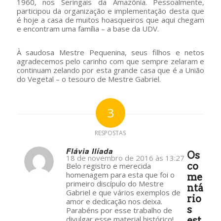
1960, nos Seringais da Amazônia. Pessoalmente,
participou da organização e implementação desta que
é hoje a casa de muitos hoasqueiros que aqui chegam
e encontram uma família – a base da UDV.
À saudosa Mestre Pequenina, seus filhos e netos
agradecemos pelo carinho com que sempre zelaram e
continuam zelando por esta grande casa que é a União
do Vegetal – o tesouro de Mestre Gabriel.
3
RESPOSTAS
Flávia Ilíada
Os
18 de novembro de 2016 às 13:27
s
co
Belo registro e merecida
ays:
homenagem para esta que foi o
me
primeiro discípulo do Mestre
ntá
Gabriel e que vários exemplos de
rio
amor e dedicação nos deixa.
s
Parabéns por esse trabalho de
divulgar esse material histórico!
est