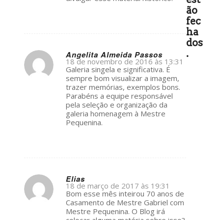
ão
fec
ha
dos
.
Angelita Almeida Passos
18 de novembro de 2016 às 13:31
s
Galeria singela e significativa. É
ays:
sempre bom visualizar a imagem,
trazer memórias, exemplos bons.
Parabéns a equipe responsável
pela seleção e organização da
galeria homenagem à Mestre
Pequenina.
Elias
18 de março de 2017 às 19:31
s
Bom esse mês inteirou 70 anos de
ays:
Casamento de Mestre Gabriel com
Mestre Pequenina. O Blog irá