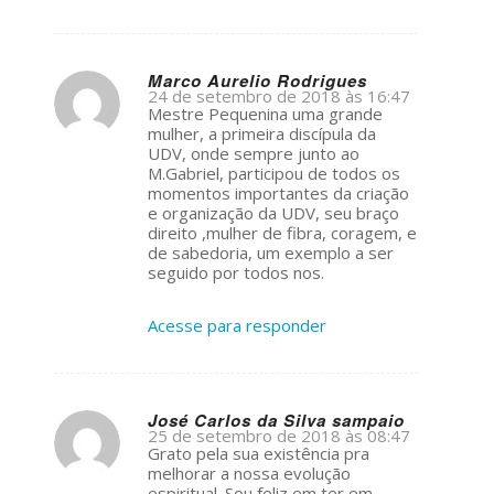
Marco Aurelio Rodrigues
24 de setembro de 2018 às 16:47
s
Mestre Pequenina uma grande
ays:
mulher, a primeira discípula da
UDV, onde sempre junto ao
M.Gabriel, participou de todos os
momentos importantes da criação
e organização da UDV, seu braço
direito ,mulher de fibra, coragem, e
de sabedoria, um exemplo a ser
seguido por todos nos.
Acesse para responder
José Carlos da Silva sampaio
25 de setembro de 2018 às 08:47
s
Grato pela sua existência pra
ays:
melhorar a nossa evolução
espiritual. Sou feliz em ter em