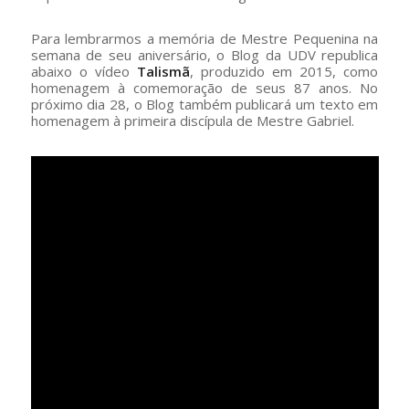
Para lembrarmos a memória de Mestre Pequenina na
semana de seu aniversário, o Blog da UDV republica
abaixo o vídeo
Talismã
, produzido em 2015, como
homenagem à comemoração de seus 87 anos. No
próximo dia 28, o Blog também publicará um texto em
homenagem à primeira discípula de Mestre Gabriel.