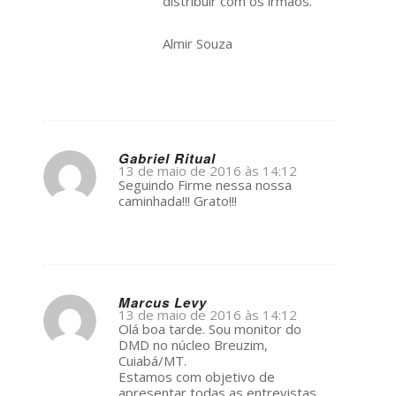
distribuir com os irmãos.
Almir Souza
Gabriel Ritual
13 de maio de 2016 às 14:12
s
Seguindo Firme nessa nossa
ays:
caminhada!!! Grato!!!
Marcus Levy
13 de maio de 2016 às 14:12
s
Olá boa tarde. Sou monitor do
ays:
DMD no núcleo Breuzim,
Cuiabá/MT.
Estamos com objetivo de
apresentar todas as entrevistas