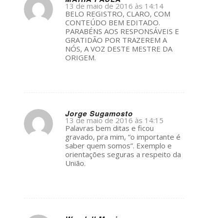
13 de maio de 2016 às 14:14
s
BELO REGISTRO, CLARO, COM
ays:
CONTEÚDO BEM EDITADO.
PARABÉNS AOS RESPONSÁVEIS E
GRATIDÃO POR TRAZEREM A
NÓS, A VOZ DESTE MESTRE DA
ORIGEM.
Jorge Sugamosto
13 de maio de 2016 às 14:15
s
Palavras bem ditas e ficou
ays:
gravado, pra mim, “o importante é
saber quem somos”. Exemplo e
orientações seguras a respeito da
União.