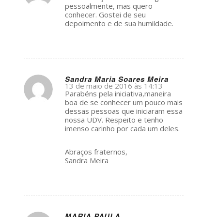
ays:
pessoalmente, mas quero
conhecer. Gostei de seu
depoimento e de sua humildade.
Sandra Maria Soares Meira
13 de maio de 2016 às 14:13
s
Parabéns pela iniciativa,maneira
ays:
boa de se conhecer um pouco mais
dessas pessoas que iniciaram essa
nossa UDV. Respeito e tenho
imenso carinho por cada um deles.
Abraços fraternos,
Sandra Meira
MARIA PAULA