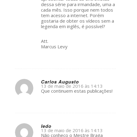
dessa série para irmandade, uma a
cada mês. Isso porque nem todos
tem acesso a internet. Porém
gostaria de obter os vídeos sem a
legenda em inglês, é possível?
Att.
Marcus Levy
Carlos Augusto
13 de maio de 2016 às 14:13
s
Que continuem estas publicações!
ays:
Iedo
13 de maio de 2016 às 14:13
s
Não conheço o Mestre Braga