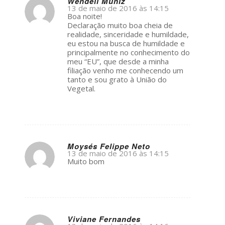
Wendell Muniz
13 de maio de 2016 às 14:15
s
Boa noite!
ays:
Declaração muito boa cheia de
realidade, sinceridade e humildade,
eu estou na busca de humildade e
principalmente no conhecimento do
meu “EU”, que desde a minha
filiação venho me conhecendo um
tanto e sou grato à União do
Vegetal.
Moysés Felippe Neto
13 de maio de 2016 às 14:15
s
Muito bom
ays:
Viviane Fernandes