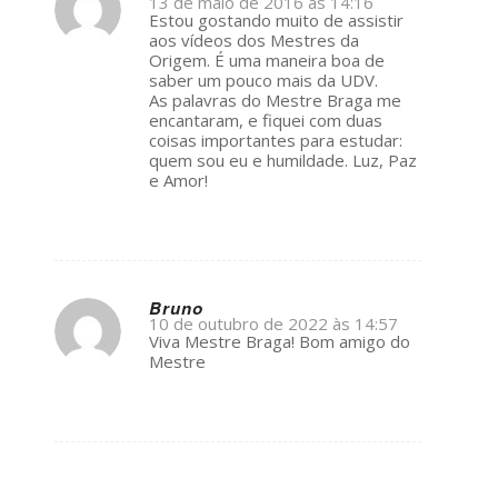
13 de maio de 2016 às 14:16
s
Estou gostando muito de assistir
ays:
aos vídeos dos Mestres da
Origem. É uma maneira boa de
saber um pouco mais da UDV.
As palavras do Mestre Braga me
encantaram, e fiquei com duas
coisas importantes para estudar:
quem sou eu e humildade. Luz, Paz
e Amor!
Bruno
10 de outubro de 2022 às 14:57
s
Viva Mestre Braga! Bom amigo do
ays:
Mestre