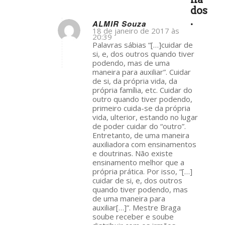
dos
.
ALMIR Souza
18 de janeiro de 2017 às
20:39
s
Palavras sábias “[…]cuidar de
ays:
si, e, dos outros quando tiver
podendo, mas de uma
maneira para auxiliar”. Cuidar
de si, da própria vida, da
própria família, etc. Cuidar do
outro quando tiver podendo,
primeiro cuida-se da própria
vida, ulterior, estando no lugar
de poder cuidar do “outro”.
Entretanto, de uma maneira
auxiliadora com ensinamentos
e doutrinas. Não existe
ensinamento melhor que a
própria prática. Por isso, “[…]
cuidar de si, e, dos outros
quando tiver podendo, mas
de uma maneira para
auxiliar[…]”. Mestre Braga
soube receber e soube