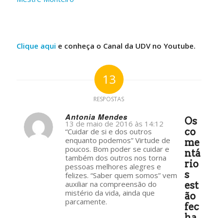
–
Clique aqui
e conheça o Canal da UDV no Youtube.
13
RESPOSTAS
Antonia Mendes
Os
13 de maio de 2016 às 14:12
s
co
“Cuidar de si e dos outros
ays:
enquanto podemos” Virtude de
me
poucos. Bom poder se cuidar e
ntá
também dos outros nos torna
rio
pessoas melhores alegres e
s
felizes. “Saber quem somos” vem
auxiliar na compreensão do
est
mistério da vida, ainda que
ão
parcamente.
fec
ha