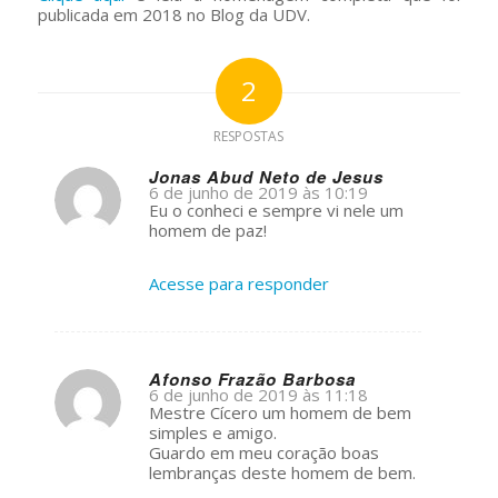
publicada em 2018 no Blog da UDV.
2
RESPOSTAS
Jonas Abud Neto de Jesus
6 de junho de 2019 às 10:19
s
Eu o conheci e sempre vi nele um
ays:
homem de paz!
Acesse para responder
Afonso Frazão Barbosa
6 de junho de 2019 às 11:18
s
Mestre Cícero um homem de bem
ays:
simples e amigo.
Guardo em meu coração boas
lembranças deste homem de bem.