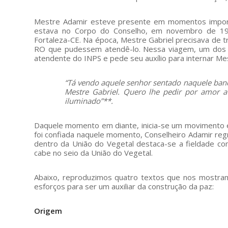
Mestre Adamir esteve presente em momentos importa
estava no Corpo do Conselho, em novembro de 19
Fortaleza-CE. Na época, Mestre Gabriel precisava de 
RO que pudessem atendê-lo. Nessa viagem, um dos 
atendente do INPS e pede seu auxílio para internar Mes
“Tá vendo aquele senhor sentado naquele banco
Mestre Gabriel. Quero lhe pedir por amor a
iluminado”**.
Daquele momento em diante, inicia-se um movimento 
foi confiada naquele momento, Conselheiro Adamir regr
dentro da União do Vegetal destaca-se a fieldade com
cabe no seio da União do Vegetal.
Abaixo, reproduzimos quatro textos que nos mostra
esforços para ser um auxiliar da construção da paz:
Origem