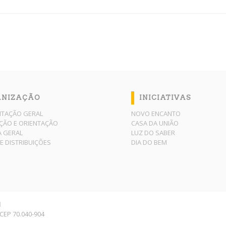
ANIZAÇÃO
INICIATIVAS
NTAÇÃO GERAL
NOVO ENCANTO
ÇÃO E ORIENTAÇÃO
CASA DA UNIÃO
A GERAL
LUZ DO SABER
E DISTRIBUIÇÕES
DIA DO BEM
l
F CEP 70.040-904