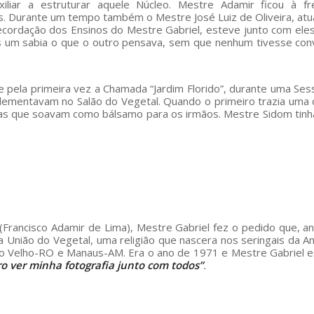
liar a estruturar aquele Núcleo. Mestre Adamir ficou à fr
. Durante um tempo também o Mestre José Luiz de Oliveira, at
ordação dos Ensinos do Mestre Gabriel, esteve junto com eles
es um sabia o que o outro pensava, sem que nenhum tivesse co
 pela primeira vez a Chamada “Jardim Florido”, durante uma Se
lementavam no Salão do Vegetal. Quando o primeiro trazia uma 
ras que soavam como bálsamo para os irmãos. Mestre Sidom tin
Francisco Adamir de Lima), Mestre Gabriel fez o pedido que, a
da União do Vegetal, uma religião que nascera nos seringais da A
to Velho-RO e Manaus-AM. Era o ano de 1971 e Mestre Gabriel 
ro ver minha fotografia junto com todos”
.