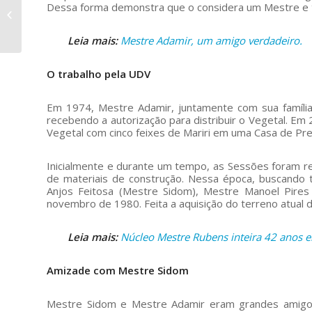
Dessa forma demonstra que o considera um Mestre e
ontem e hoje: 65 anos
da União do Vegetal
Leia mais:
Mestre Adamir, um amigo verdadeiro.
O trabalho pela UDV
Em 1974, Mestre Adamir, juntamente com sua família
recebendo a autorização para distribuir o Vegetal. Em
Vegetal com cinco feixes de Mariri em uma Casa de Pre
Inicialmente e durante um tempo, as Sessões foram rea
de materiais de construção. Nessa época, buscando t
Anjos Feitosa (Mestre Sidom), Mestre Manoel Pires
novembro de 1980. Feita a aquisição do terreno atual d
Leia mais:
Núcleo Mestre Rubens inteira 42 anos e
Amizade com Mestre Sidom
Mestre Sidom e Mestre Adamir eram grandes amigo