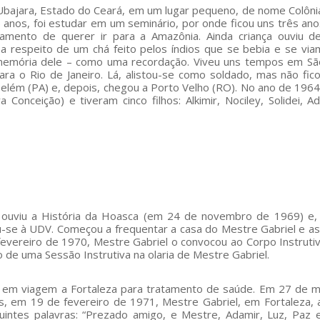
Ubajara, Estado do Ceará, em um lugar pequeno, de nome Colôn
 anos, foi estudar em um seminário, por onde ficou uns três anos
amento de querer ir para a Amazônia. Ainda criança ouviu d
a respeito de um chá feito pelos índios que se bebia e se via
memória dele – como uma recordação. Viveu uns tempos em Sã
ra o Rio de Janeiro. Lá, alistou-se como soldado, mas não fic
 Belém (PA) e, depois, chegou a Porto Velho (RO). No ano de 1964
Conceição) e tiveram cinco filhos: Alkimir, Nociley, Solidei, A
, ouviu a História da Hoasca (em 24 de novembro de 1969) e,
-se à UDV. Começou a frequentar a casa do Mestre Gabriel e ass
evereiro de 1970, Mestre Gabriel o convocou ao Corpo Instruti
 de uma Sessão Instrutiva na olaria de Mestre Gabriel.
em viagem a Fortaleza para tratamento de saúde. Em 27 de m
s, em 19 de fevereiro de 1971, Mestre Gabriel, em Fortaleza, 
guintes palavras: “Prezado amigo, e Mestre, Adamir, Luz, Paz 