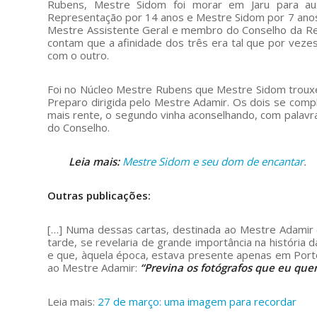
Rubens, Mestre Sidom foi morar em Jaru para auxi
Representação por 14 anos e Mestre Sidom por 7 anos
Mestre Assistente Geral e membro do Conselho da Rec
contam que a afinidade dos três era tal que por vez
com o outro.
Foi no Núcleo Mestre Rubens que Mestre Sidom trouxe
Preparo dirigida pelo Mestre Adamir. Os dois se comp
mais rente, o segundo vinha aconselhando, com palav
do Conselho.
Leia mais:
Mestre Sidom e seu dom de encantar
.
Outras publicações:
[…] Numa dessas cartas, destinada ao Mestre Adamir (
tarde, se revelaria de grande importância na história 
e que, àquela época, estava presente apenas em Por
ao Mestre Adamir:
“Previna os fotógrafos que eu que
Leia mais:
27 de março: uma imagem para recordar