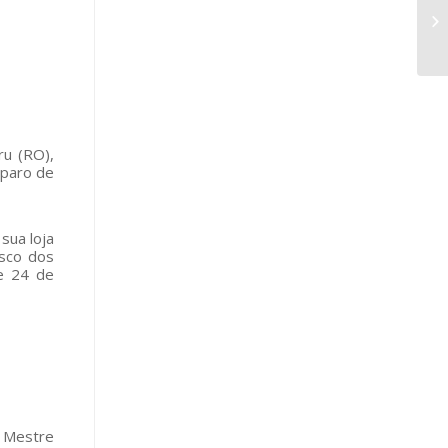
ru (RO),
eparo de
sua loja
isco dos
de 24 de
 Mestre