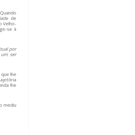
. Quando
dade de
o Velho-
ge-se à
tual por
é um ser
 que lhe
ajetória
inda lhe
ão mediu