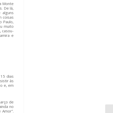
ia Monte
. De lá,
e alguns
m coisas
o Paulo,
ou muito
, casou-
damira e
 15 dias
istir às
vo e, em
arço de
ainda no
e Amor”.