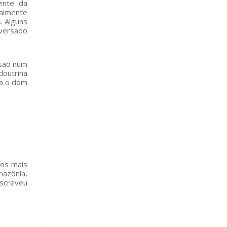
ente da
ualmente
. Alguns
nversado
ssão num
doutrina
ha o dom
nos mais
mazônia,
escreveu