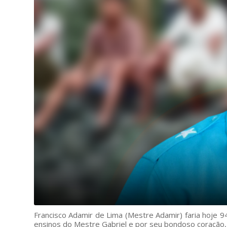
Francisco Adamir de Lima (Mestre Adamir) faria hoje 9
ensinos do Mestre Gabriel e por seu bondoso coração