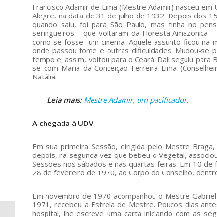
Francisco Adamir de Lima (Mestre Adamir) nasceu em 
Alegre, na data de 31 de julho de 1932. Depois dos 15
quando saiu, foi para São Paulo, mas tinha no pens
seringueiros – que voltaram da Floresta Amazônica – 
como se fosse um cinema. Aquele assunto ficou na 
onde passou fome e outras dificuldades. Mudou-se pa
tempo e, assim, voltou para o Ceará. Dali seguiu para
se com Maria da Conceição Ferreira Lima (Conselheira 
Natália.
Leia mais
:
Mestre Adamir, um pacificador
.
A chegada à UDV
Em sua primeira Sessão, dirigida pelo Mestre Braga
depois, na segunda vez que bebeu o Vegetal, associou
Sessões nos sábados e nas quartas-feiras. Em 10 de f
28 de fevereiro de 1970, ao Corpo do Conselho, dentro
Em novembro de 1970 acompanhou o Mestre Gabriel 
1971, recebeu a Estrela de Mestre. Poucos dias ante
hospital, lhe escreve uma carta iniciando com as se
História da Hoasca