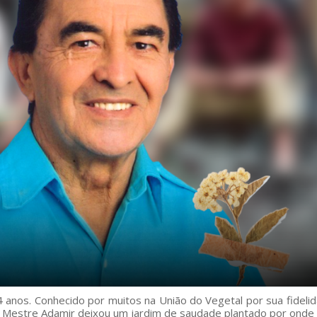
4 anos. Conhecido por muitos na União do Vegetal por sua fideli
, Mestre Adamir deixou um jardim de saudade plantado por onde