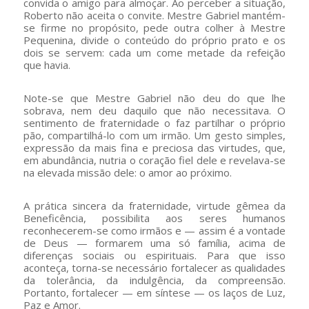
convida o amigo para almoçar. Ao perceber a situação,
Roberto não aceita o convite. Mestre Gabriel mantém-
se firme no propósito, pede outra colher à Mestre
Pequenina, divide o conteúdo do próprio prato e os
dois se servem: cada um come metade da refeição
que havia.
Note-se que Mestre Gabriel não deu do que lhe
sobrava, nem deu daquilo que não necessitava. O
sentimento de fraternidade o faz partilhar o próprio
pão, compartilhá-lo com um irmão. Um gesto simples,
expressão da mais fina e preciosa das virtudes, que,
em abundância, nutria o coração fiel dele e revelava-se
na elevada missão dele: o amor ao próximo.
A prática sincera da fraternidade, virtude gêmea da
Beneficência, possibilita aos seres humanos
reconhecerem-se como irmãos e — assim é a vontade
de Deus — formarem uma só família, acima de
diferenças sociais ou espirituais. Para que isso
aconteça, torna-se necessário fortalecer as qualidades
da tolerância, da indulgência, da compreensão.
Portanto, fortalecer — em síntese — os laços de Luz,
Paz e Amor.