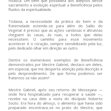
Hoasca. Um bem que possibilita aos adeptos desse
sacramento a evolução espiritual: a Beneficência pelos
fluidos da espiritualidade.
Todavia, a necessidade da prática do bem e da
fraternidade estende-se para além do Salão do
Vegetal: é preciso que as ações caridosas e altruístas
cheguem às casas, às ruas, a todos que delas
necessitem. O caminho para esse movimento
acontecer é o coração, sempre sensibilizado pela luz,
pelo dedicado olhar em direção ao outro.
Dentre os inumeráveis exemplos de Beneficência
demonstrados por Mestre Gabriel, destaco um deles,
em especial, que me desperta atenção pela discrição e
pelo desprendimento. De que forma podemos ser
fraternos se não assim?
Mestre Gabriel, após seu retorno de Messejana —
onde fora hospitalizado para recuperar a saúde —,
recebe na casa dele a visita do discípulo Roberto
Souto. Era hora do almoço, o alimento que havia sido
preparado encontrava-se no prato do Mestre, que