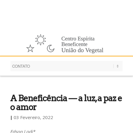
Português
A Beneficência — a luz, a paz e
o amor
|
03 Fevereiro, 2022
Edson Lodi*