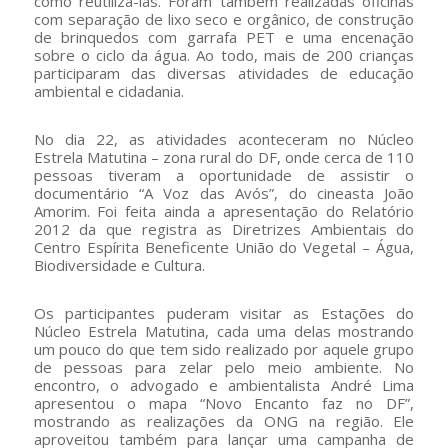
como reutilizá-las. Foram também realizadas oficinas
com separação de lixo seco e orgânico, de construção
de brinquedos com garrafa PET e uma encenação
sobre o ciclo da água. Ao todo, mais de 200 crianças
participaram das diversas atividades de educação
ambiental e cidadania.
No dia 22, as atividades aconteceram no Núcleo
Estrela Matutina – zona rural do DF, onde cerca de 110
pessoas tiveram a oportunidade de assistir o
documentário “A Voz das Avós”, do cineasta João
Amorim. Foi feita ainda a apresentação do Relatório
2012 da que registra as Diretrizes Ambientais do
Centro Espírita Beneficente União do Vegetal – Água,
Biodiversidade e Cultura.
Os participantes puderam visitar as Estações do
Núcleo Estrela Matutina, cada uma delas mostrando
um pouco do que tem sido realizado por aquele grupo
de pessoas para zelar pelo meio ambiente. No
encontro, o advogado e ambientalista André Lima
apresentou o mapa “Novo Encanto faz no DF”,
mostrando as realizações da ONG na região. Ele
aproveitou também para lançar uma campanha de