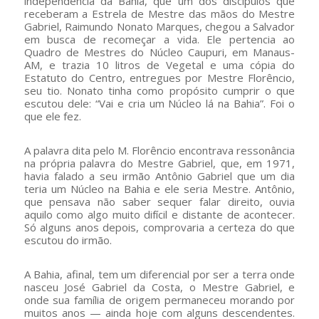
independência da Bahia, que um dos discípulos que
receberam a Estrela de Mestre das mãos do Mestre
Gabriel, Raimundo Nonato Marques, chegou a Salvador
em busca de recomeçar a vida. Ele pertencia ao
Quadro de Mestres do Núcleo Caupuri, em Manaus-
AM, e trazia 10 litros de Vegetal e uma cópia do
Estatuto do Centro, entregues por Mestre Florêncio,
seu tio. Nonato tinha como propósito cumprir o que
escutou dele: “Vai e cria um Núcleo lá na Bahia”. Foi o
que ele fez.
A palavra dita pelo M. Florêncio encontrava ressonância
na própria palavra do Mestre Gabriel, que, em 1971,
havia falado a seu irmão Antônio Gabriel que um dia
teria um Núcleo na Bahia e ele seria Mestre. Antônio,
que pensava não saber sequer falar direito, ouvia
aquilo como algo muito difícil e distante de acontecer.
Só alguns anos depois, comprovaria a certeza do que
escutou do irmão.
A Bahia, afinal, tem um diferencial por ser a terra onde
nasceu José Gabriel da Costa, o Mestre Gabriel, e
onde sua família de origem permaneceu morando por
muitos anos — ainda hoje com alguns descendentes.