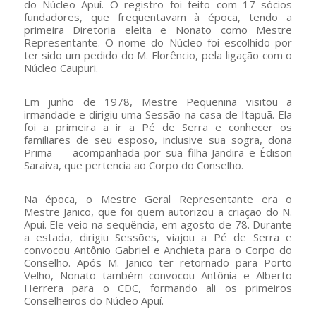
do Núcleo Apuí. O registro foi feito com 17 sócios
fundadores, que frequentavam à época, tendo a
primeira Diretoria eleita e Nonato como Mestre
Representante. O nome do Núcleo foi escolhido por
ter sido um pedido do M. Florêncio, pela ligação com o
Núcleo Caupuri.
Em junho de 1978, Mestre Pequenina visitou a
irmandade e dirigiu uma Sessão na casa de Itapuã. Ela
foi a primeira a ir a Pé de Serra e conhecer os
familiares de seu esposo, inclusive sua sogra, dona
Prima — acompanhada por sua filha Jandira e Édison
Saraiva, que pertencia ao Corpo do Conselho.
Na época, o Mestre Geral Representante era o
Mestre Janico, que foi quem autorizou a criação do N.
Apuí. Ele veio na sequência, em agosto de 78. Durante
a estada, dirigiu Sessões, viajou a Pé de Serra e
convocou Antônio Gabriel e Anchieta para o Corpo do
Conselho. Após M. Janico ter retornado para Porto
Velho, Nonato também convocou Antônia e Alberto
Herrera para o CDC, formando ali os primeiros
Conselheiros do Núcleo Apuí.