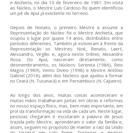
e Anchieta, no dia 10 de fevereiro de 1981. Em visita
ao Núcleo, o Mestre Luís Cardoso foi quem identificou
um pé de Apuí já existente no terreno.
Depois de Nonato, o primeiro Mestre a assumir a
Representação do Núcleo foi o Mestre Anchieta, que
ocupou o lugar por quase 14 anos, distribuídos entre
períodos diferentes. Também já estiveram à frente da
Representação os Mestres: Noé, Renato, Laert,
Alessandro, Virgílio e, agora neste triênio, Alexandre
Rosa. Do Apuí, nasceram diretamente, como
desmembramento, os Núcleos: Serenita (1986), Reis
Magos (1989), Vento Divino (1998) e Mestre Antônio
Gabriel (2018); além dos Núcleos que ajudou a formar
no Ceará (N. Tucunacá) e em Pernambuco (N. Cajueiro).
Ao longo dos anos, muitas coisas aconteceram e
muitas mãos trabalharam juntas em obras e reformas
no nosso espaço físico, mas, bem mais importante, em
prol da transformação na vida de cada um. Neste lugar,
pessoas chegaram e escutaram a palavra de Jesus
trazida pelo Mestre, aprenderam o valor da família e,
assim, seguem no propósito de manter a raiz da União
do Vegetal em solo firme. Tristezas e alegrias