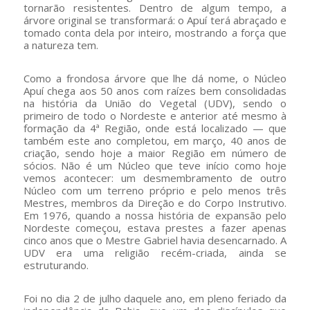
tornarão resistentes. Dentro de algum tempo, a
árvore original se transformará: o Apuí terá abraçado e
tomado conta dela por inteiro, mostrando a força que
a natureza tem.
Como a frondosa árvore que lhe dá nome, o Núcleo
Apuí chega aos 50 anos com raízes bem consolidadas
na história da União do Vegetal (UDV), sendo o
primeiro de todo o Nordeste e anterior até mesmo à
formação da 4ª Região, onde está localizado — que
também este ano completou, em março, 40 anos de
criação, sendo hoje a maior Região em número de
sócios. Não é um Núcleo que teve início como hoje
vemos acontecer: um desmembramento de outro
Núcleo com um terreno próprio e pelo menos três
Mestres, membros da Direção e do Corpo Instrutivo.
Em 1976, quando a nossa história de expansão pelo
Nordeste começou, estava prestes a fazer apenas
cinco anos que o Mestre Gabriel havia desencarnado. A
UDV era uma religião recém-criada, ainda se
estruturando.
Foi no dia 2 de julho daquele ano, em pleno feriado da