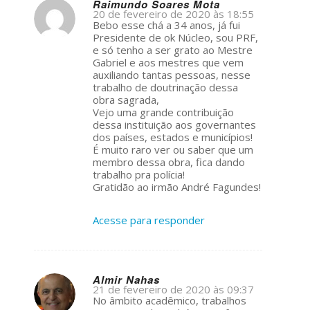
Raimundo Soares Mota
20 de fevereiro de 2020 às 18:55
s
Bebo esse chá a 34 anos, já fui
ays:
Presidente de ok Núcleo, sou PRF,
e só tenho a ser grato ao Mestre
Gabriel e aos mestres que vem
auxiliando tantas pessoas, nesse
trabalho de doutrinação dessa
obra sagrada,
Vejo uma grande contribuição
dessa instituição aos governantes
dos países, estados e municípios!
É muito raro ver ou saber que um
membro dessa obra, fica dando
trabalho pra polícia!
Gratidão ao irmão André Fagundes!
Acesse para responder
Almir Nahas
21 de fevereiro de 2020 às 09:37
s
No âmbito acadêmico, trabalhos
ays: