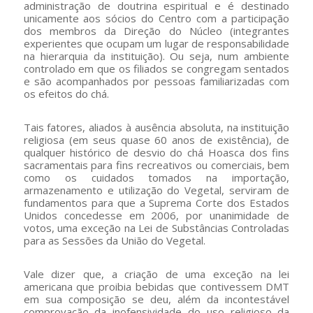
administração de doutrina espiritual e é destinado
unicamente aos sócios do Centro com a participação
dos membros da Direção do Núcleo (integrantes
experientes que ocupam um lugar de responsabilidade
na hierarquia da instituição). Ou seja, num ambiente
controlado em que os filiados se congregam sentados
e são acompanhados por pessoas familiarizadas com
os efeitos do chá.
Tais fatores, aliados à ausência absoluta, na instituição
religiosa (em seus quase 60 anos de existência), de
qualquer histórico de desvio do chá Hoasca dos fins
sacramentais para fins recreativos ou comerciais, bem
como os cuidados tomados na importação,
armazenamento e utilização do Vegetal, serviram de
fundamentos para que a Suprema Corte dos Estados
Unidos concedesse em 2006, por unanimidade de
votos, uma exceção na Lei de Substâncias Controladas
para as Sessões da União do Vegetal.
Vale dizer que, a criação de uma exceção na lei
americana que proibia bebidas que contivessem DMT
em sua composição se deu, além da incontestável
comprovação da inofensividade do uso religioso da