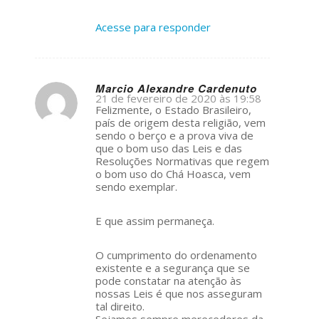
Acesse para responder
Marcio Alexandre Cardenuto
21 de fevereiro de 2020 às 19:58
s
Felizmente, o Estado Brasileiro,
ays:
país de origem desta religião, vem
sendo o berço e a prova viva de
que o bom uso das Leis e das
Resoluções Normativas que regem
o bom uso do Chá Hoasca, vem
sendo exemplar.
E que assim permaneça.
O cumprimento do ordenamento
existente e a segurança que se
pode constatar na atenção às
nossas Leis é que nos asseguram
tal direito.
Sejamos sempre merecedores da