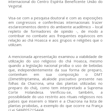
internacional do Centro Espírita Beneficente União do
Vegetal.
Visa-se com a pesquisa doutoral e com as exposições
em congressos e conferências internacionais trazer
esclarecimentos dentro do ambiente acadêmico – local
repleto de formadores de opinião -, de modo a
contribuir no combate aos frequentes equívocos em
relação ao chá Hoasca e aos grupos e religiões que o
utilizam.
A mencionada apresentação examinou a viabilidade de
utilização do uso religioso do chá Hoasca, mesmo
quando a legislação nacional proíba o uso de bebidas
que, independentemente da sua forma de preparo,
contenham em sua composição o DMT
(Dimetiltriptamina, alcaloide psicoativo presente nas
folhas da Chacrona, uma das plantas utilizadas no
preparo do chá), como tem interpretado a Suprema
Corte Holandesa. Verificou-se, também, a
possibilidade do uso restrito aos rituais religiosos nos
países que inserem o Mariri e a Chacrona na lista de
plantas proibidas, a exemplo do que ocorre na França
(
Lei SANP0521544A
).