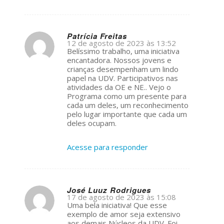
Patrícia Freitas
12 de agosto de 2023 às 13:52
s
Belíssimo trabalho, uma iniciativa
ays:
encantadora. Nossos jovens e
crianças desempenham um lindo
papel na UDV. Participativos nas
atividades da OE e NE.. Vejo o
Programa como um presente para
cada um deles, um reconhecimento
pelo lugar importante que cada um
deles ocupam.
Acesse para responder
José Luuz Rodrigues
17 de agosto de 2023 às 15:08
s
Uma bela iniciativa! Que esse
ays:
exemplo de amor seja extensivo
aos demais Núcleos da UDV. Foi