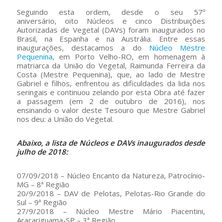
Seguindo esta ordem, desde o seu 57º
aniversário, oito Núcleos e cinco Distribuições
Autorizadas de Vegetal (DAVs) foram inaugurados no
Brasil, na Espanha e na Austrália. Entre essas
inaugurações, destacamos a do
Núcleo Mestre
Pequenina
, em Porto Velho-RO, em homenagem à
matriarca da União do Vegetal, Raimunda Ferreira da
Costa (Mestre Pequenina), que, ao lado de Mestre
Gabriel e filhos, enfrentou as dificuldades da lida nos
seringais e continuou zelando por esta Obra até fazer
a passagem (em 2 de outubro de 2016), nos
ensinando o valor deste Tesouro que Mestre Gabriel
nos deu: a União do Vegetal.
Abaixo, a lista de Núcleos e DAVs inaugurados desde
julho de 2018:
07/09/2018 – Núcleo Encanto da Natureza, Patrocínio-
MG – 8ª Região
20/9/2018 – DAV de Pelotas, Pelotas-Rio Grande do
Sul – 9ª Região
27/9/2018 – Núcleo Mestre Mário Piacentini,
Araçariguama-SP – 3ª Região