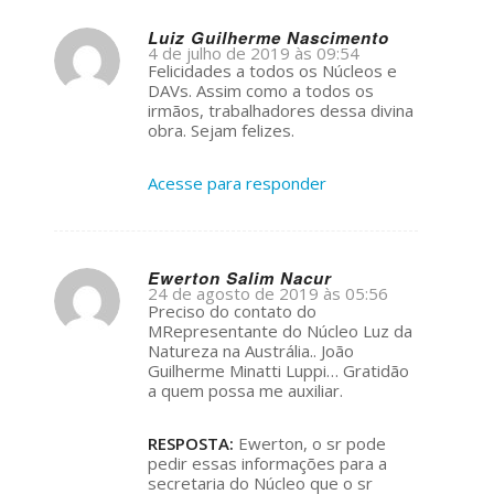
Luiz Guilherme Nascimento
4 de julho de 2019 às 09:54
s
Felicidades a todos os Núcleos e
ays:
DAVs. Assim como a todos os
irmãos, trabalhadores dessa divina
obra. Sejam felizes.
Acesse para responder
Ewerton Salim Nacur
24 de agosto de 2019 às 05:56
s
Preciso do contato do
ays:
MRepresentante do Núcleo Luz da
Natureza na Austrália.. João
Guilherme Minatti Luppi… Gratidão
a quem possa me auxiliar.
RESPOSTA:
Ewerton, o sr pode
pedir essas informações para a
secretaria do Núcleo que o sr