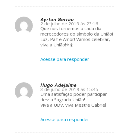
Ayrton Serrão
2 de julho de 2019 às 23:16
s
Que nos tornemos à cada dia
ays:
merecedores do símbolo da União!
Luz, Paz e Amor! Vamos celebrar,
viva a União!⭐️☀️
Acesse para responder
Hugo Adejaime
3 de julho de 2019 às 15:45
s
Uma satisfação poder participar
ays:
dessa Sagrada União!
Viva a UDV, viva Mestre Gabriel
Acesse para responder