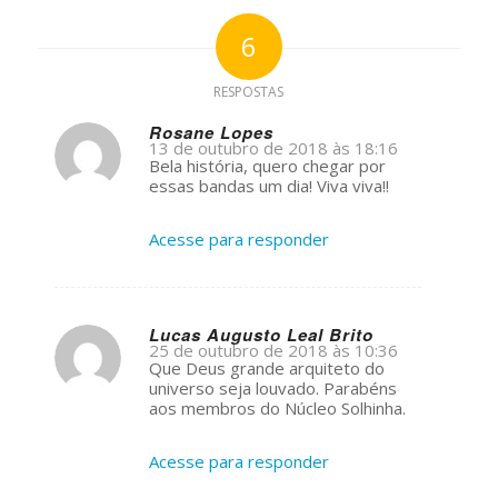
6
RESPOSTAS
Rosane Lopes
13 de outubro de 2018 às 18:16
s
Bela história, quero chegar por
ays:
essas bandas um dia! Viva viva!!
Acesse para responder
Lucas Augusto Leal Brito
25 de outubro de 2018 às 10:36
s
Que Deus grande arquiteto do
ays:
universo seja louvado. Parabéns
aos membros do Núcleo Solhinha.
Acesse para responder