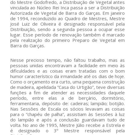
do Mestre Godofredo, a Distribuição de Vegetal antes
vinculada ao Núcleo Rei Inca passa a ser a Distribuição
Autorizada de Vegetal de Barra do Garças. Em janeiro
de 1994, reconduzido ao Quadro de Mestres, Mestre
José Luiz de Oliveira é designado responsável pela
Distribuição, sendo a segunda pessoa a ocupar esse
lugar. Esse período de renovação também é marcado
pela realização do primeiro Preparo de Vegetal em
Barra do Garças.
Nesse precioso tempo, não faltou trabalho, mas as
pessoas unidas encontravam a facilidade em meio às
dificuldades e as coisas eram tratadas com o bom
humor característico da irmandade até os dias de hoje.
Como o orçamento era curto, uma pequena construção
de madeira, apelidada “Casa do Urtigão”, teve diversas
funções a fim de atender as necessidades daquele
período, entre elas a de berçário, dormitório,
ferramentaria, depósito de: cadeiras; lampião; botijão.
Nas Sessões de Escala os sócios levavam as coisas
para o “chapéu de palha”, assistiam às Sessões à luz
do lampião e após a conclusão guardavam tudo de
volta. No ano de 1995, Mestre Júlio recebe a Estrela e
é designado o 3º Mestre responsável pela