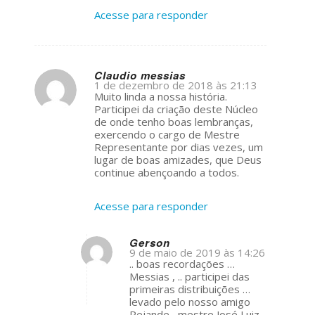
Acesse para responder
Claudio messias
1 de dezembro de 2018 às 21:13
s
Muito linda a nossa história.
ays:
Participei da criação deste Núcleo
de onde tenho boas lembranças,
exercendo o cargo de Mestre
Representante por dias vezes, um
lugar de boas amizades, que Deus
continue abençoando a todos.
Acesse para responder
Gerson
9 de maio de 2019 às 14:26
s
.. boas recordações …
ays:
Messias , .. participei das
primeiras distribuições …
levado pelo nosso amigo
Rejande , mestre José Luiz ,