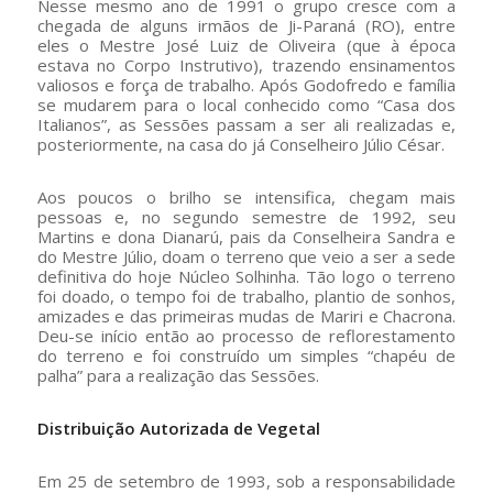
Nesse mesmo ano de 1991 o grupo cresce com a
chegada de alguns irmãos de Ji-Paraná (RO), entre
eles o Mestre José Luiz de Oliveira (que à época
estava no Corpo Instrutivo), trazendo ensinamentos
valiosos e força de trabalho. Após Godofredo e família
se mudarem para o local conhecido como “Casa dos
Italianos”, as Sessões passam a ser ali realizadas e,
posteriormente, na casa do já Conselheiro Júlio César.
Aos poucos o brilho se intensifica, chegam mais
pessoas e, no segundo semestre de 1992, seu
Martins e dona Dianarú, pais da Conselheira Sandra e
do Mestre Júlio, doam o terreno que veio a ser a sede
definitiva do hoje Núcleo Solhinha. Tão logo o terreno
foi doado, o tempo foi de trabalho, plantio de sonhos,
amizades e das primeiras mudas de Mariri e Chacrona.
Deu-se início então ao processo de reflorestamento
do terreno e foi construído um simples “chapéu de
palha” para a realização das Sessões.
Distribuição Autorizada de Vegetal
Em 25 de setembro de 1993, sob a responsabilidade