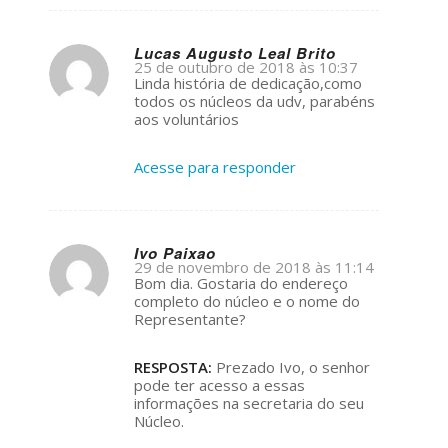
Lucas Augusto Leal Brito
25 de outubro de 2018 às 10:37
s
Linda história de dedicação,como
ays:
todos os núcleos da udv, parabéns
aos voluntários
Acesse para responder
Ivo Paixao
29 de novembro de 2018 às 11:14
s
Bom dia. Gostaria do endereço
ays:
completo do núcleo e o nome do
Representante?
RESPOSTA:
Prezado Ivo, o senhor
pode ter acesso a essas
informações na secretaria do seu
Núcleo.