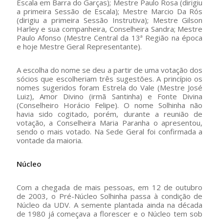
Escala em Barra do Garças); Mestre Paulo Rosa (dirigiu
a primeira Sessão de Escala); Mestre Marcio Da Rós
(dirigiu a primeira Sessão Instrutiva); Mestre Gilson
Harley e sua companheira, Conselheira Sandra; Mestre
Paulo Afonso (Mestre Central da 13ª Região na época
e hoje Mestre Geral Representante).
A escolha do nome se deu a partir de uma votação dos
sócios que escolheriam três sugestões. A princípio os
nomes sugeridos foram Estrela do Vale (Mestre José
Luiz), Amor Divino (irmã Santinha) e Fonte Divina
(Conselheiro Horácio Felipe). O nome Solhinha não
havia sido cogitado, porém, durante a reunião de
votação, a Conselheira Maria Paranha o apresentou,
sendo o mais votado. Na Sede Geral foi confirmada a
vontade da maioria.
Núcleo
Com a chegada de mais pessoas, em 12 de outubro
de 2003, o Pré-Núcleo Solhinha passa à condição de
Núcleo da UDV. A semente plantada ainda na década
de 1980 já começava a florescer e o Núcleo tem sob