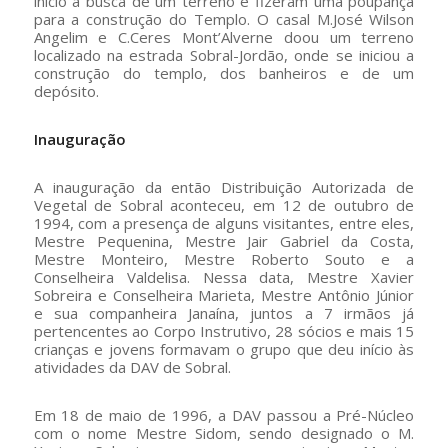
início à busca de um terreno e fizeram uma poupança
para a construção do Templo. O casal M.José Wilson
Angelim e C.Ceres Mont’Alverne doou um terreno
localizado na estrada Sobral-Jordão, onde se iniciou a
construção do templo, dos banheiros e de um
depósito.
Inauguração
A inauguração da então Distribuição Autorizada de
Vegetal de Sobral aconteceu, em 12 de outubro de
1994, com a presença de alguns visitantes, entre eles,
Mestre Pequenina, Mestre Jair Gabriel da Costa,
Mestre Monteiro, Mestre Roberto Souto e a
Conselheira Valdelisa. Nessa data, Mestre Xavier
Sobreira e Conselheira Marieta, Mestre Antônio Júnior
e sua companheira Janaína, juntos a 7 irmãos já
pertencentes ao Corpo Instrutivo, 28 sócios e mais 15
crianças e jovens formavam o grupo que deu início às
atividades da DAV de Sobral.
Em 18 de maio de 1996, a DAV passou a Pré-Núcleo
com o nome Mestre Sidom, sendo designado o M.