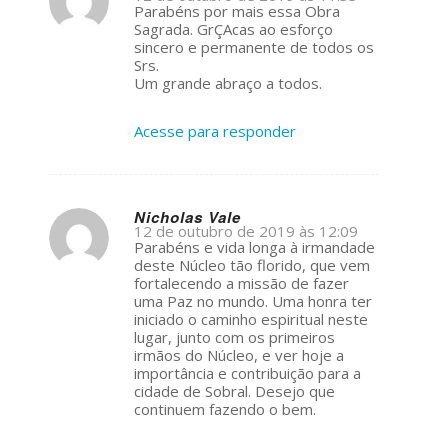
s
Parabéns por mais essa Obra
ays:
Sagrada. GrÇAcas ao esforço
sincero e permanente de todos os
Srs.
Um grande abraço a todos.
Acesse para responder
Nicholas Vale
12 de outubro de 2019 às 12:09
s
Parabéns e vida longa à irmandade
ays:
deste Núcleo tão florido, que vem
fortalecendo a missão de fazer
uma Paz no mundo. Uma honra ter
iniciado o caminho espiritual neste
lugar, junto com os primeiros
irmãos do Núcleo, e ver hoje a
importância e contribuição para a
cidade de Sobral. Desejo que
continuem fazendo o bem.