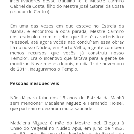
incentivadores desse trabalho foi o Mestre Carmiro
Gabriel da Costa, filho do Mestre José Gabriel da Costa
(criador do Centro).
Em uma das vezes em que esteve no Estrela da
Manhã, e encontrou a obra parada, Mestre Carmiro
nos estimulou com o jeito que lhe é característico:
“Pessoal, até agora vocês não concluíram essa obra?
Lá no nosso Núcleo, em Porto Velho, a gente com bem
menos recursos que vocês já construiu nosso
Templo”
.
Era o incentivo que faltava para a gente se
mobilizar. Nove meses depois, no dia 1º de novembro
de 2011, inauguramos o Templo.
Pessoas inesquecíveis
Não dá para falar dos 15 anos do Estrela da Manhã
sem mencionar Madalena Miguez e Fernando Hoisel,
que partiram e deixaram muita saudade.
Madalena Miguez é mãe do Mestre Joel. Chegou à
União do Vegetal no Núcleo Apuí, em julho de 1982,
aos 69 anos. Foi uma das fundadoras do Estrela da