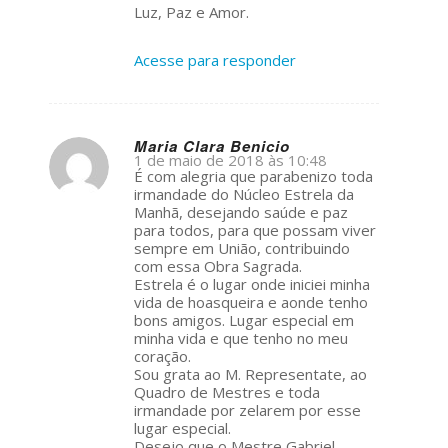
Luz, Paz e Amor.
Acesse para responder
Maria Clara Benicio
1 de maio de 2018 às 10:48
s
É com alegria que parabenizo toda
ays:
irmandade do Núcleo Estrela da
Manhã, desejando saúde e paz
para todos, para que possam viver
sempre em União, contribuindo
com essa Obra Sagrada.
Estrela é o lugar onde iniciei minha
vida de hoasqueira e aonde tenho
bons amigos. Lugar especial em
minha vida e que tenho no meu
coração.
Sou grata ao M. Representate, ao
Quadro de Mestres e toda
irmandade por zelarem por esse
lugar especial.
Desejo que o Mestre Gabriel