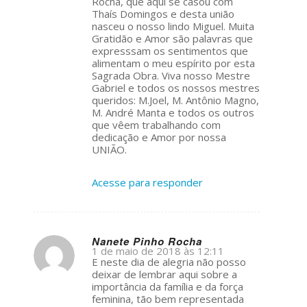
Rocha, que aqui se casou com
Thaís Domingos e desta união
nasceu o nosso lindo Miguel. Muita
Gratidão e Amor são palavras que
expresssam os sentimentos que
alimentam o meu espírito por esta
Sagrada Obra. Viva nosso Mestre
Gabriel e todos os nossos mestres
queridos: M.Joel, M. Antônio Magno,
M. André Manta e todos os outros
que vêem trabalhando com
dedicação e Amor por nossa
UNIÃO.
Acesse para responder
Nanete Pinho Rocha
1 de maio de 2018 às 12:11
s
E neste dia de alegria não posso
ays:
deixar de lembrar aqui sobre a
importância da família e da força
feminina, tão bem representada