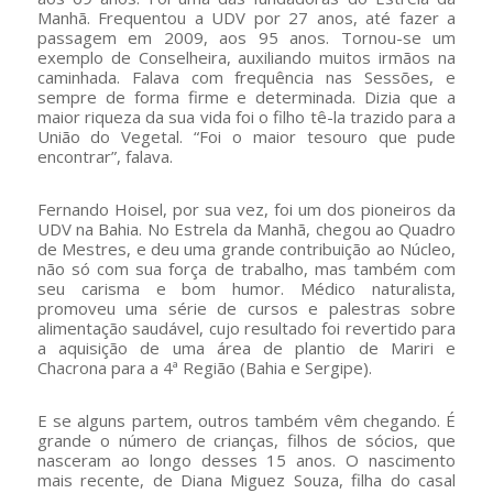
Manhã. Frequentou a UDV por 27 anos, até fazer a
passagem em 2009, aos 95 anos. Tornou-se um
exemplo de Conselheira, auxiliando muitos irmãos na
caminhada. Falava com frequência nas Sessões, e
sempre de forma firme e determinada. Dizia que a
maior riqueza da sua vida foi o filho tê-la trazido para a
União do Vegetal. “Foi o maior tesouro que pude
encontrar”, falava.
Fernando Hoisel, por sua vez, foi um dos pioneiros da
UDV na Bahia. No Estrela da Manhã, chegou ao Quadro
de Mestres, e deu uma grande contribuição ao Núcleo,
não só com sua força de trabalho, mas também com
seu carisma e bom humor. Médico naturalista,
promoveu uma série de cursos e palestras sobre
alimentação saudável, cujo resultado foi revertido para
a aquisição de uma área de plantio de Mariri e
Chacrona para a 4ª Região (Bahia e Sergipe).
E se alguns partem, outros também vêm chegando. É
grande o número de crianças, filhos de sócios, que
nasceram ao longo desses 15 anos. O nascimento
mais recente, de Diana Miguez Souza, filha do casal