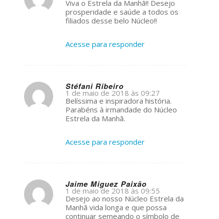
s
Viva o Estrela da Manhã!! Desejo
ays:
prosperidade e saúde a todos os
filiados desse belo Núcleo!!
Acesse para responder
Stéfani Ribeiro
1 de maio de 2018 às 09:27
s
Belíssima e inspiradora história.
ays:
Parabéns à irmandade do Núcleo
Estrela da Manhã.
Acesse para responder
Jaime Miguez Paixão
1 de maio de 2018 às 09:55
s
Desejo ao nosso Núcleo Estrela da
ays:
Manhã vida longa e que possa
continuar semeando o símbolo de