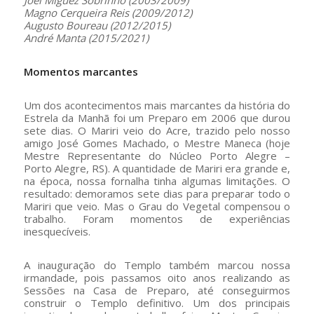
Joel Miguez Sobrinho (2003/2009)
Magno Cerqueira Reis (2009/2012)
Augusto Boureau (2012/2015)
André Manta (2015/2021)
Momentos marcantes
Um dos acontecimentos mais marcantes da história do
Estrela da Manhã foi um Preparo em 2006 que durou
sete dias. O Mariri veio do Acre, trazido pelo nosso
amigo José Gomes Machado, o Mestre Maneca (hoje
Mestre Representante do Núcleo Porto Alegre –
Porto Alegre, RS). A quantidade de Mariri era grande e,
na época, nossa fornalha tinha algumas limitações. O
resultado: demoramos sete dias para preparar todo o
Mariri que veio. Mas o Grau do Vegetal compensou o
trabalho. Foram momentos de experiências
inesquecíveis.
A inauguração do Templo também marcou nossa
irmandade, pois passamos oito anos realizando as
Sessões na Casa de Preparo, até conseguirmos
construir o Templo definitivo. Um dos principais