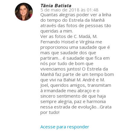
Tânia Batista
5 de maio de 2018 às 01:48
s
Quantas alegrias poder ver a linha
ays:
do tempo do Estrela da Manhã
através das fotos de pessoas tão
queridas a mim.
Ver as fotos de C. Madá, M.
Fernando Hoisel e Virgínia me
proporcionou uma saudade que é
mais que saudade dos que
partiram… é saudade que fica em
nós por tudo de bom que
vivenciamos juntos! O Estrela da
Manhã faz parte de um tempo bom
que vivi na Bahia! M. André e M.
Joel, queridos amigos, transmitam
à irmandade meu abraço e o
sincero sentimento de que haja
sempre alegria, paz e harmonia
nessa estrada de evolução…Grata
por tudo!
Acesse para responder