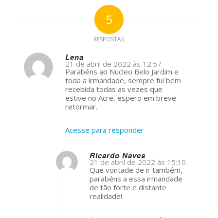
5
RESPOSTAS
Lena
21 de abril de 2022 às 12:57
s
Parabéns ao Nucleo Belo Jardim e
ays:
toda a irmandade, sempre fui bem
recebida todas as vezes que
estive no Acre, espero em breve
retormar.
Acesse para responder
Ricardo Naves
21 de abril de 2022 às 15:10
s
Que vontade de ir também,
ays:
parabéns a essa irmandade
de tão forte e distante
realidade!