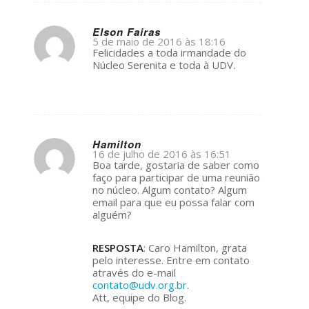
Elson Fairas
5 de maio de 2016 às 18:16
s
Felicidades a toda irmandade do
ays:
Núcleo Serenita e toda à UDV.
Hamilton
16 de julho de 2016 às 16:51
s
Boa tarde, gostaria de saber como
ays:
faço para participar de uma reunião
no núcleo. Algum contato? Algum
email para que eu possa falar com
alguém?
RESPOSTA
: Caro Hamilton, grata
pelo interesse. Entre em contato
através do e-mail
contato@udv.org.br
.
Att, equipe do Blog.