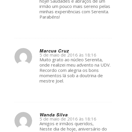
hoje! Saudades e abraços de um
irmão um pouco mais sereno pelas
minhas experiências com Serenita.
Parabéns!
Marcus Cruz
5 de maio de 2016 às 18:16
s
Muito grato ao núcleo Serenita,
ays:
onde realizei meu advento na UDV.
Recordo com alegria os bons
momentos lá sob a doutrina de
mestre Joel.
Wanda Silva
5 de maio de 2016 às 18:16
s
Amigos e irmãos queridos,
ays:
Neste dia de hoje, aniversário do