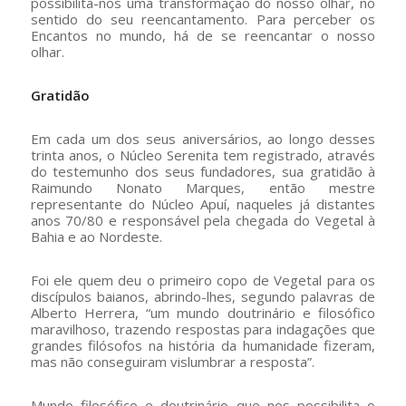
possibilita-nos uma transformação do nosso olhar, no
sentido do seu reencantamento. Para perceber os
Encantos no mundo, há de se reencantar o nosso
olhar.
Gratidão
Em cada um dos seus aniversários, ao longo desses
trinta anos, o Núcleo Serenita tem registrado, através
do testemunho dos seus fundadores, sua gratidão à
Raimundo Nonato Marques, então mestre
representante do Núcleo Apuí, naqueles já distantes
anos 70/80 e responsável pela chegada do Vegetal à
Bahia e ao Nordeste.
Foi ele quem deu o primeiro copo de Vegetal para os
discípulos baianos, abrindo-lhes, segundo palavras de
Alberto Herrera, “um mundo doutrinário e filosófico
maravilhoso, trazendo respostas para indagações que
grandes filósofos na história da humanidade fizeram,
mas não conseguiram vislumbrar a resposta”.
Mundo filosófico e doutrinário que nos possibilita o