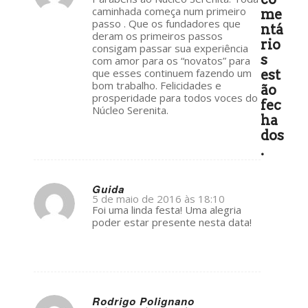
ays:
caminhada começa num primeiro
me
passo . Que os fundadores que
ntá
deram os primeiros passos
rio
consigam passar sua experiência
s
com amor para os “novatos” para
que esses continuem fazendo um
est
bom trabalho. Felicidades e
ão
prosperidade para todos voces do
fec
Núcleo Serenita.
ha
dos
.
Guida
5 de maio de 2016 às 18:10
s
Foi uma linda festa! Uma alegria
ays:
poder estar presente nesta data!
Rodrigo Polignano