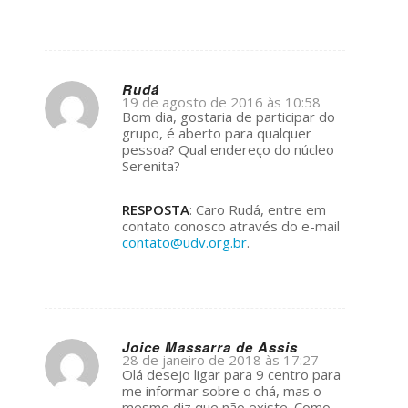
Rudá
19 de agosto de 2016 às 10:58
s
Bom dia, gostaria de participar do
ays:
grupo, é aberto para qualquer
pessoa? Qual endereço do núcleo
Serenita?
RESPOSTA
: Caro Rudá, entre em
contato conosco através do e-mail
contato@udv.org.br
.
Joice Massarra de Assis
28 de janeiro de 2018 às 17:27
s
Olá desejo ligar para 9 centro para
ays:
me informar sobre o chá, mas o
mesmo diz que não existe. Como