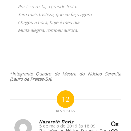
Por isso resta, a grande festa.
Sem mais tristeza, que eu faço agora
Chegou a hora, hoje é meu dia
Muita alegria, rompeu aurora.
–
–
*
Integrante Quadro de Mestre do Núcleo Serenita
(Lauro de Freitas-BA)
12
RESPOSTAS
Nazareth Roriz
Os
5 de maio de 2016 às 18:09
s
co
Parabéns ao Núcleo Serenita. Toda