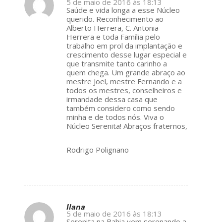
5 de maio de 2016 às 18:13
s
Saúde e vida longa a esse Núcleo
ays:
querido. Reconhecimento ao
Alberto Herrera, C. Antonia
Herrera e toda Família pelo
trabalho em prol da implantação e
crescimento desse lugar especial e
que transmite tanto carinho a
quem chega. Um grande abraço ao
mestre Joel, mestre Fernando e a
todos os mestres, conselheiros e
irmandade dessa casa que
também considero como sendo
minha e de todos nós. Viva o
Núcleo Serenita! Abraços fraternos,
Rodrigo Polignano
Ilana
5 de maio de 2016 às 18:13
s
Serenita na Bahia vem serenando a