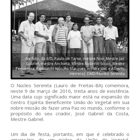
Na foto, da E/D: Paulo de Tarso, mestre Noé, Mestre Jair
Gabriel, mestre Anchieta, Mestre Roberto Souto, Mestre
Pequenina, Raimundo Nonato Marques, mestre Joel e Alberto
Herrera| DMD/Núcleo Serenita
O Núcleo Serenita (Lauro de Freitas-BA) comemora,
neste 9 de março de 2016, trinta anos de existência.
Uma data cujo significado maior está na expansão do
Centro Espírita Beneficente União do Vegetal em sua
nobre missão de fazer uma Paz no mundo, conforme o
propósito do seu criador, José Gabriel da Costa,
Mestre Gabriel.
Um dia de festa, portanto, em que é celebrado o
aniversário de um núcleo da União do Vegetal,