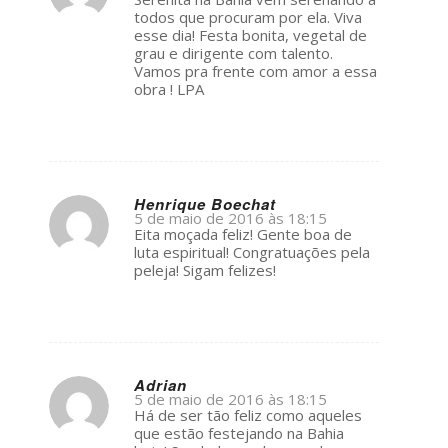
ays:
todos que procuram por ela. Viva
esse dia! Festa bonita, vegetal de
grau e dirigente com talento.
Vamos pra frente com amor a essa
obra ! LPA
Henrique Boechat
5 de maio de 2016 às 18:15
s
Eita moçada feliz! Gente boa de
ays:
luta espiritual! Congratuações pela
peleja! Sigam felizes!
Adrian
5 de maio de 2016 às 18:15
s
Há de ser tão feliz como aqueles
ays:
que estão festejando na Bahia