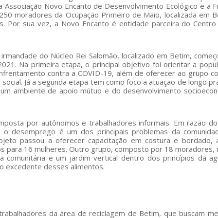
 a Associação Novo Encanto de Desenvolvimento Ecológico e a 
de 250 moradores da Ocupação Primeiro de Maio, localizada em B
s. Por sua vez, a Novo Encanto é entidade parceira do Centro 
a irmandade do Núcleo Rei Salomão, localizado em Betim, começ
1. Na primeira etapa, o principal objetivo foi orientar a popu
nfrentamento contra a COVID-19, além de oferecer ao grupo c
 social. Já a segunda etapa tem como foco a atuação de longo p
e um ambiente de apoio mútuo e do desenvolvimento socioeco
omposta por autônomos e trabalhadores informais. Em razão do
ca, o desemprego é um dos principais problemas da comunida
rojeto passou a oferecer capacitação em costura e bordado,
os para 16 mulheres. Outro grupo, composto por 18 moradores,
 comunitária e um jardim vertical dentro dos princípios da agr
do excedente desses alimentos.
s trabalhadores da área de reciclagem de Betim, que buscam me