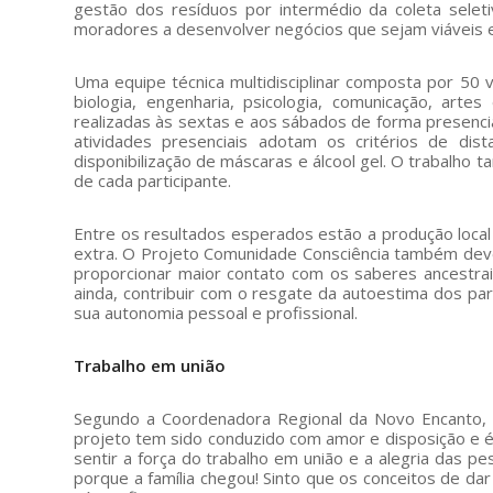
gestão dos resíduos por intermédio da coleta selet
moradores a desenvolver negócios que sejam viáveis
Uma equipe técnica multidisciplinar composta por 50 v
biologia, engenharia, psicologia, comunicação, arte
realizadas às sextas e aos sábados de forma presencia
atividades presenciais adotam os critérios de dis
disponibilização de máscaras e álcool gel. O trabalh
de cada participante.
Entre os resultados esperados estão a produção local 
extra. O Projeto Comunidade Consciência também deve 
proporcionar maior contato com os saberes ancestrais 
ainda, contribuir com o resgate da autoestima dos par
sua autonomia pessoal e profissional.
Trabalho em união
Segundo a Coordenadora Regional da Novo Encanto, C
projeto tem sido conduzido com amor e disposição e é 
sentir a força do trabalho em união e a alegria das 
porque a família chegou! Sinto que os conceitos de da