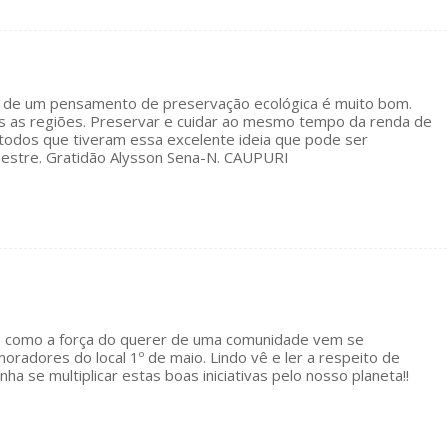
tir de um pensamento de preservação ecológica é muito bom.
s as regiões. Preservar e cuidar ao mesmo tempo da renda de
a todos que tiveram essa excelente ideia que pode ser
 Mestre. Gratidão Alysson Sena-N. CAUPURI
ples como a força do querer de uma comunidade vem se
radores do local 1º de maio. Lindo vê e ler a respeito de
nha se multiplicar estas boas iniciativas pelo nosso planeta!!