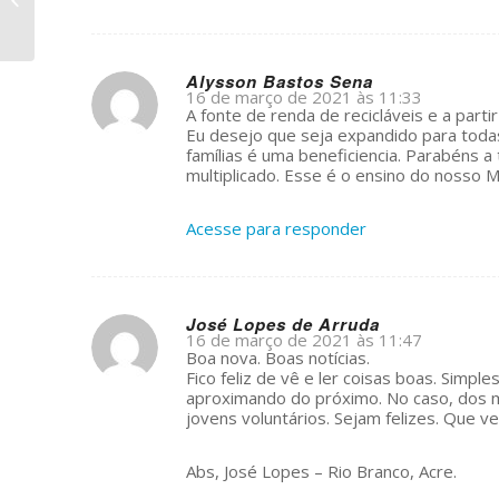
no jardim da saudade
Alysson Bastos Sena
16 de março de 2021 às 11:33
s
A fonte de renda de recicláveis e a par
ays:
Eu desejo que seja expandido para toda
famílias é uma beneficiencia. Parabéns 
multiplicado. Esse é o ensino do nosso
Acesse para responder
José Lopes de Arruda
16 de março de 2021 às 11:47
s
Boa nova. Boas notícias.
ays:
Fico feliz de vê e ler coisas boas. Sim
aproximando do próximo. No caso, dos mo
jovens voluntários. Sejam felizes. Que ve
Abs, José Lopes – Rio Branco, Acre.