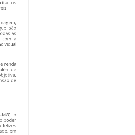
citar os
eis.
ermagem,
 que são
Todas as
s, com a
dividual
de renda
 além de
bjetiva,
ansão de
m-MG), o
ro poder
 felizes
dade, em