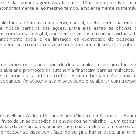
iva e da compostagem. As atividades têm como objetivo capa
 economicamente e, ao mesmo tempo, ambientalmente sustentáv
oluntários de áreas como serviço social, direito, medicina, enf
s e música participa das ações. Entre elas estão as oficinas
l e em formato digital, por meio de vídeos e reuniões virtuais. 
tanciamento social e da limitação da quantidade de pessoa
o também conta com tutores que acompanham o desenvolvimento in
de alimentos e a possibilidade de as famílias terem uma fonte 
auxiliar a promoção da autonomia financeira para as mulheres,
relacionados à arte de corte, costura e bordado. A iniciativa o
ticipantes, fortalecer a sua proatividade e colaborar com a exp
onselheira Andréa Pereira Fróes (Núcleo Rei Salomão – Beti
fruto da união de todos os envolvidos no trabalho. “É um tesou
pessoas da comunidade; quando chegamos lá eles dizem que estão
r e receber se dissolvem, fazendo surgir a humanidade, uma uni