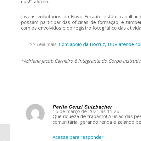
nós!”, afirma.
Jovens voluntários da Novo Encanto estão trabalhand
possam participar das oficinas de formação, e també
com os envolvidos e do registro fotográfico das ativid
>> Leia mais:
Com apoio da Fiocruz, UDV atende c
*Adriana Jacob Carneiro é integrante do Corpo Instrutiv
Perlla Cenzi Sulzbacher
16 de março de 2021 às 11:26
s
Que riqueza de trabanto! A união das p
ays:
comunitária, gerando renda e zelando 
Inácia Romero do
Acesse para responder
Nascimento: uma rosa