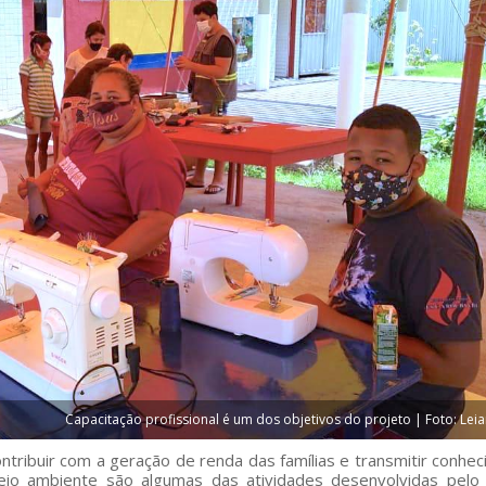
Capacitação profissional é um dos objetivos do projeto | Foto: Leia
ontribuir com a geração de renda das famílias e transmitir conhe
io ambiente são algumas das atividades desenvolvidas pelo 