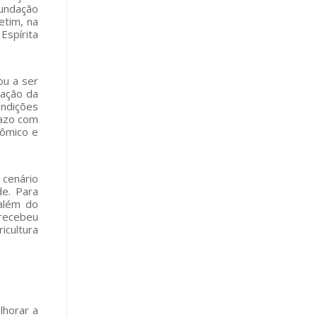
Fundação
etim, na
Espírita
ou a ser
lação da
ondições
razo com
nômico e
 cenário
de. Para
 além do
 recebeu
icultura
lhorar a