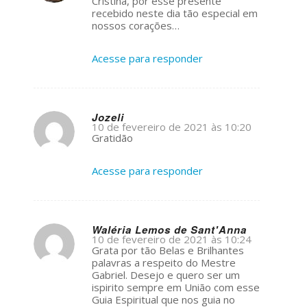
Cristina, por esse presente
recebido neste dia tão especial em
nossos corações…
Acesse para responder
Jozeli
10 de fevereiro de 2021 às 10:20
s
Gratidão
ays:
Acesse para responder
Waléria Lemos de Sant'Anna
10 de fevereiro de 2021 às 10:24
s
Grata por tão Belas e Brilhantes
ays:
palavras a respeito do Mestre
Gabriel. Desejo e quero ser um
ispirito sempre em União com esse
Guia Espiritual que nos guia no