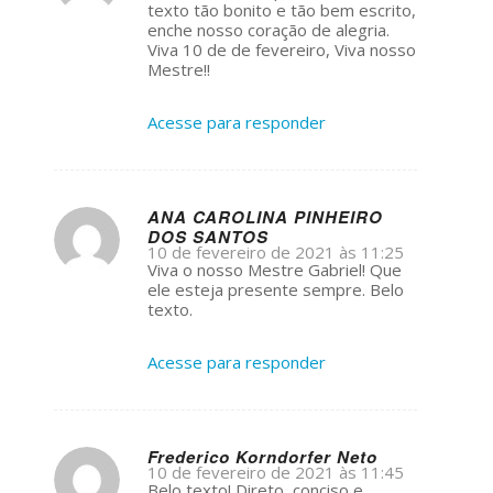
ays:
texto tão bonito e tão bem escrito,
enche nosso coração de alegria.
Viva 10 de de fevereiro, Viva nosso
Mestre!!
Acesse para responder
ANA CAROLINA PINHEIRO
DOS SANTOS
s
10 de fevereiro de 2021 às 11:25
ays:
Viva o nosso Mestre Gabriel! Que
ele esteja presente sempre. Belo
texto.
Acesse para responder
Frederico Korndorfer Neto
10 de fevereiro de 2021 às 11:45
s
Belo texto! Direto, conciso e