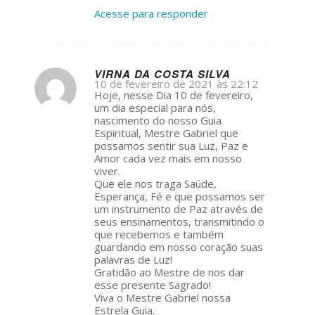
Acesse para responder
VIRNA DA COSTA SILVA
10 de fevereiro de 2021 às 22:12
s
Hoje, nesse Dia 10 de fevereiro,
ays:
um dia especial para nós,
nascimento do nosso Guia
Espiritual, Mestre Gabriel que
possamos sentir sua Luz, Paz e
Amor cada vez mais em nosso
viver.
Que ele nos traga Saúde,
Esperança, Fé e que possamos ser
um instrumento de Paz através de
seus ensinamentos, transmitindo o
que recebemos e também
guardando em nosso coração suas
palavras de Luz!
Gratidão ao Mestre de nos dar
esse presente Sagrado!
Viva o Mestre Gabriel nossa
Estrela Guia.