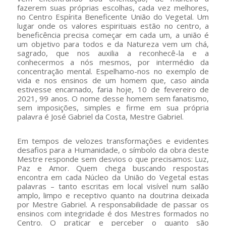
fazerem suas próprias escolhas, cada vez melhores,
no Centro Espírita Beneficente União do Vegetal. Um
lugar onde os valores espirituais estão no centro, a
beneficência precisa começar em cada um, a união é
um objetivo para todos e da Natureza vem um chá,
sagrado, que nos auxilia a reconhecê-la e a
conhecermos a nós mesmos, por intermédio da
concentração mental. Espelhamo-nos no exemplo de
vida e nos ensinos de um homem que, caso ainda
estivesse encarnado, faria hoje, 10 de fevereiro de
2021, 99 anos. O nome desse homem sem fanatismo,
sem imposições, simples e firme em sua própria
palavra é José Gabriel da Costa, Mestre Gabriel.
Em tempos de velozes transformações e evidentes
desafios para a Humanidade, o símbolo da obra deste
Mestre responde sem desvios o que precisamos: Luz,
Paz e Amor. Quem chega buscando respostas
encontra em cada Núcleo da União do Vegetal estas
palavras – tanto escritas em local visível num salão
amplo, limpo e receptivo quanto na doutrina deixada
por Mestre Gabriel. A responsabilidade de passar os
ensinos com integridade é dos Mestres formados no
Centro. O praticar e perceber o quanto são