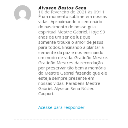
Alysson Bastos Sena
10 de fevereiro de 2021 às 09:11
s
É um momento sublime em nossas
ays:
vidas. Aproximando o centenário
do nascimento de nosso guia
espiritual Mestre Gabriel. Hoje 99
anos de um ser de luz que
somente trouxe o amor de Jesus
para todos. Ensinando a plantar a
semente da paz e nos ensinando
um modo de vida. Gratidão Mestre.
Gratidão Mestres da recordação
por preservar tão bem a memória
do Mestre Gabriel fazendo que ele
esteja sempre presente em
nossas vidas. Parabéns Mestre
Gabriel. Alysson Sena Núcleo
Caupuri.
Acesse para responder