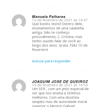
Manuela Palhares
10 de fevereiro de 2021 às 16:47
s
Que bonito texto! Dentro dele,
ays:
ensinamentos de uma caianinha
antiga. Não te conheço
pessoalmente, C. Cristina, mas
tenho ouvido falar de você ao
longo dos anos. Grata. Feliz 10 de
fevereiro!
Acesse para responder
JOAQUIM JOSE DE QUEIROZ
10 de fevereiro de 2021 às 16:54
s
Um SER , com um jeito especial de
ays:
ser que nos ensina a SERmos
melhores. Com uma doutrina
simples mas de autoridade moral
superior o Mestre Gabriel