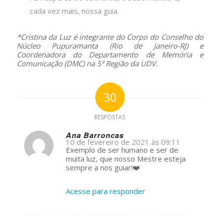
cada vez mais, nossa guia.
*Cristina da Luz é integrante do Corpo do Conselho do
Núcleo Pupuramanta (Rio de Janeiro-RJ) e
Coordenadora do Departamento de Memória e
Comunicação (DMC) na 5ª Região da UDV.
30
RESPOSTAS
Ana Barroncas
10 de fevereiro de 2021 às 09:11
s
Exemplo de ser humano e ser de
ays:
muita luz, que nosso Mestre esteja
sempre a nos guiar!❤️
Acesse para responder