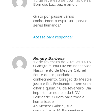
12 de fevereiro de 2021 às 09:18
s
Bom dia. Luz, paz e amor.
ays:
Grato por passar vários
conhecimento espirituais para o
seres humanos/
Acesse para responder
Renato Barbosa
12 de fevereiro de 2021 às 14:16
s
O amigo é uma Luz em nossa vida.
ays:
Nascimento de Mestre Gabriel.
Fonte de simplicidade e
conhecimento. Coração do Mestre.
Justo e fiel. Ensinando o bem sem
olhar a quem. 10 de fevereiro. Dia
importante no seio da UDV.
Felicidade. O Bem para toda a
humanidade.
Ao Mestre Gabriel, sua
companheira, M. Pequenina e