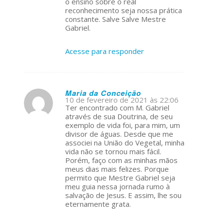
o ensino sobre o real
reconhecimento seja nossa prática
constante. Salve Salve Mestre
Gabriel.
Acesse para responder
Maria da Conceição
10 de fevereiro de 2021 às 22:06
s
Ter encontrado com M. Gabriel
ays:
através de sua Doutrina, de seu
exemplo de vida foi, para mim, um
divisor de águas. Desde que me
associei na União do Vegetal, minha
vida não se tornou mais fácil.
Porém, faço com as minhas mãos
meus dias mais felizes. Porque
permito que Mestre Gabriel seja
meu guia nessa jornada rumo à
salvação de Jesus. E assim, lhe sou
eternamente grata.