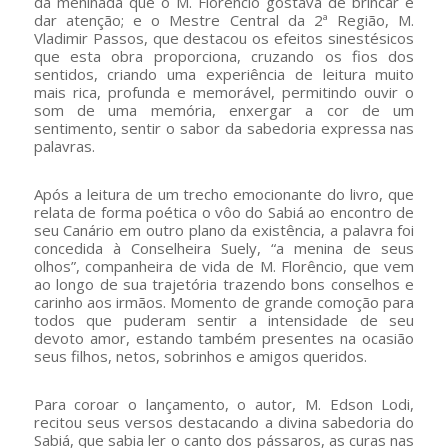
da meninada que o M. Florêncio gostava de brincar e
dar atenção; e o Mestre Central da 2ª Região, M.
Vladimir Passos, que destacou os efeitos sinestésicos
que esta obra proporciona, cruzando os fios dos
sentidos, criando uma experiência de leitura muito
mais rica, profunda e memorável, permitindo ouvir o
som de uma memória, enxergar a cor de um
sentimento, sentir o sabor da sabedoria expressa nas
palavras.
Após a leitura de um trecho emocionante do livro, que
relata de forma poética o vôo do Sabiá ao encontro de
seu Canário em outro plano da existência, a palavra foi
concedida à Conselheira Suely, “a menina de seus
olhos”, companheira de vida de M. Florêncio, que vem
ao longo de sua trajetória trazendo bons conselhos e
carinho aos irmãos. Momento de grande comoção para
todos que puderam sentir a intensidade de seu
devoto amor, estando também presentes na ocasião
seus filhos, netos, sobrinhos e amigos queridos.
Para coroar o lançamento, o autor, M. Edson Lodi,
recitou seus versos destacando a divina sabedoria do
Sabiá, que sabia ler o canto dos pássaros, as curas nas