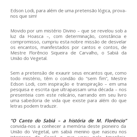
Edson Lodi, para além de uma pretensão lógica, prova-
nos que sim!
Movido por um mistério Divino – que se revelou sob a
luz da Hoasca –, com determinação, constância e
compromisso, cumpriu esta nobre missão de desvelar
os encantos, manifestados por cantos e contos, de
Mestre Florêncio Siqueira de Carvalho, o Sabiá da
União do Vegetal.
Sem a pretensão de exaurir seus encantos que, como
todo mistério, têm o condão do “sem fim”, Mestre
Edson Lodi, com inspiração e transpiração – em uma
pesquisa e escrita que ultrapassam uma década – nos
presenteia com este relicário, narrando em seu livro
uma sabedoria de vida que existe para além do que
letras podem traduzir.
“O Canto do Sabiá – a história de M. Florêncio”
convida-nos a conhecer a memória deste pioneiro da
União do Vegetal, um sabiá menino que nasceu nos
interiores do Ceará e que voou pela Amazônia,