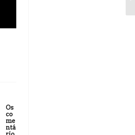
Os
co
me
ntá
rio