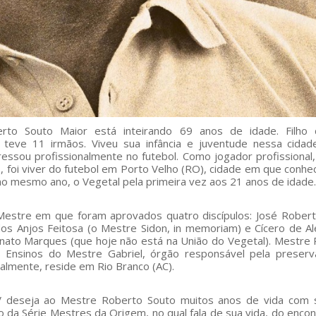
o Souto Maior está inteirando 69 anos de idade. Filho 
eve 11 irmãos. Viveu sua infância e juventude nessa cidad
essou profissionalmente no futebol. Como jogador profissional
8, foi viver do futebol em Porto Velho (RO), cidade em que conhe
no mesmo ano, o Vegetal pela primeira vez aos 21 anos de idade.
Mestre em que foram aprovados quatro discípulos: José Rober
os Anjos Feitosa (o Mestre Sidon, in memoriam) e Cícero de A
nato Marques (que hoje não está na União do Vegetal). Mestre
 Ensinos do Mestre Gabriel, órgão responsável pela preserv
almente, reside em Rio Branco (AC).
DV deseja ao Mestre Roberto Souto muitos anos de vida com 
eo da Série Mestres da Origem, no qual fala de sua vida, do enco