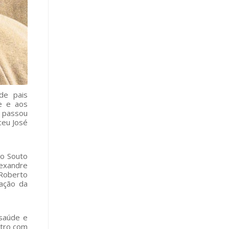
de pais
e e aos
, passou
ceu José
to Souto
lexandre
 Roberto
ação da
saúde e
ntro com