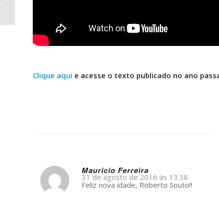
anos de vitalidade
–
Clique aqui
e acesse o texto publicado no ano pa
–
Mauricio Ferreira
31 de agosto de 2016 às 13:38
s
Feliz nova idade, Roberto Souto!!
ays: