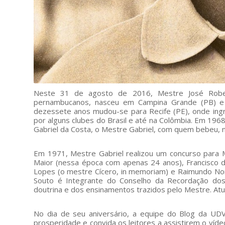
Neste 31 de agosto de 2016, Mestre José Robert
pernambucanos, nasceu em Campina Grande (PB) e t
dezessete anos mudou-se para Recife (PE), onde ingr
por alguns clubes do Brasil e até na Colômbia. Em 196
Gabriel da Costa, o Mestre Gabriel, com quem bebeu, 
Em 1971, Mestre Gabriel realizou um concurso para 
Maior (nessa época com apenas 24 anos), Francisco d
Lopes (o mestre Cícero, in memoriam) e Raimundo No
Souto é Integrante do Conselho da Recordação dos
doutrina e dos ensinamentos trazidos pelo Mestre. Atu
No dia de seu aniversário, a equipe do Blog da U
prosperidade e convida os leitores a assistirem o víd