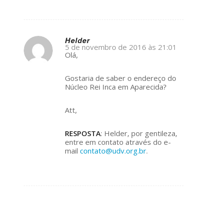
Helder
5 de novembro de 2016 às 21:01
s
Olá,
ays:
Gostaria de saber o endereço do
Núcleo Rei Inca em Aparecida?
Att,
RESPOSTA
: Helder, por gentileza,
entre em contato através do e-
mail
contato@udv.org.br
.