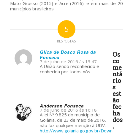
Mato Grosso (2015) e Acre (2016); e em mais de 20
municípios brasileiros.
5
RESPOSTAS
Gilca de Bosco Rosa da
Os
Fonseca
s
co
7 de julho de 2016 às 13:47
ays:
A União sendo reconhecido e
me
conhecida por todos nós.
ntá
rio
s
est
ão
Anderson Fonseca
fec
7 de julho de 2016 às 16:18
ha
s
A lei Nº 9.825 do município de
ays:
dos
Goiânia, de 23 de maio de 2016,
não faz qualquer menção à UDV.
.
http://www.goiania.go.gov.br/Down