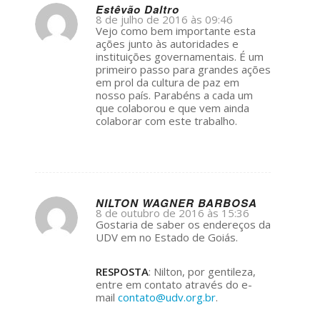
Estêvão Daltro
8 de julho de 2016 às 09:46
s
Vejo como bem importante esta
ays:
ações junto às autoridades e
instituições governamentais. É um
primeiro passo para grandes ações
em prol da cultura de paz em
nosso país. Parabéns a cada um
que colaborou e que vem ainda
colaborar com este trabalho.
NILTON WAGNER BARBOSA
8 de outubro de 2016 às 15:36
s
Gostaria de saber os endereços da
ays:
UDV em no Estado de Goiás.
RESPOSTA
: Nilton, por gentileza,
entre em contato através do e-
mail
contato@udv.org.br
.