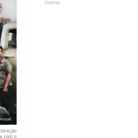
Outros
Hoisel.
 Direção
sa com o