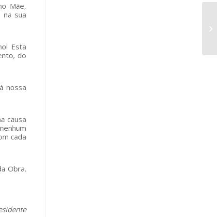
omo Mãe,
o na sua
o! Esta
ento, do
 à nossa
ma causa
á nenhum
com cada
da Obra.
esidente