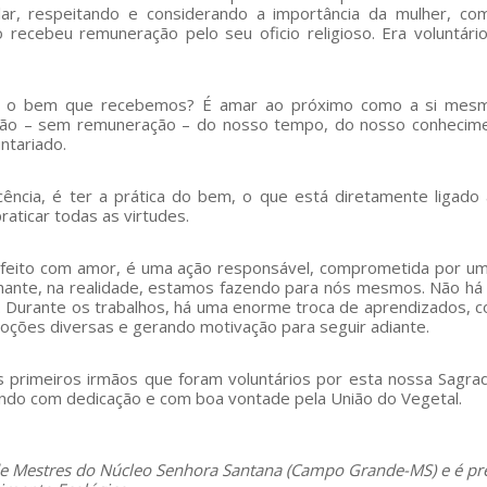
lar, respeitando e considerando a importância da mulher, c
 recebeu remuneração pelo seu oficio religioso. Era voluntári
o, o bem que recebemos? É amar ao próximo como a si mesm
ção – sem remuneração – do nosso tempo, do nosso conhecim
ntariado.
icência, é ter a prática do bem, o que está diretamente ligado
aticar todas as virtudes.
é feito com amor, é uma ação responsável, comprometida por u
hante, na realidade, estamos fazendo para nós mesmos. Não h
 Durante os trabalhos, há uma enorme troca de aprendizados, 
ções diversas e gerando motivação para seguir adiante.
rimeiros irmãos que foram voluntários por esta nossa Sagra
ando com dedicação e com boa vontade pela União do Vegetal.
de Mestres do Núcleo Senhora Santana (Campo Grande-MS) e é pr