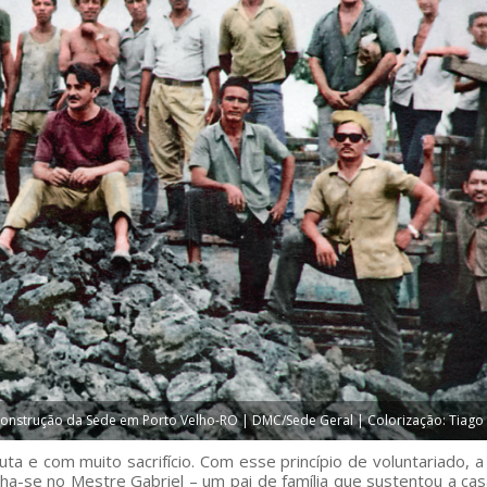
construção da Sede em Porto Velho-RO | DMC/Sede Geral | Colorização: Tiago 
ta e com muito sacrifício. Com esse princípio de voluntariado, a
ha-se no Mestre Gabriel – um pai de família que sustentou a ca