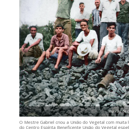
Mutirão de 
O Mestre Gabriel criou a União do Vegetal com muita lu
do Centro Espírita Beneficente União do Vegetal espel