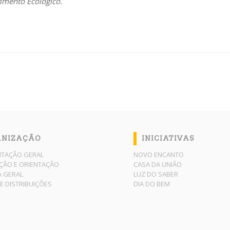
imento Ecológico.
ANIZAÇÃO
INICIATIVAS
NTAÇÃO GERAL
NOVO ENCANTO
ÇÃO E ORIENTAÇÃO
CASA DA UNIÃO
A GERAL
LUZ DO SABER
E DISTRIBUIÇÕES
DIA DO BEM