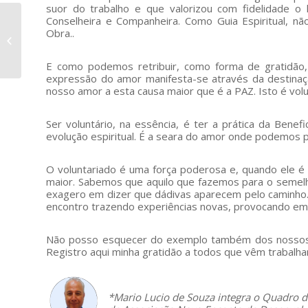
suor do trabalho e que valorizou com fidelidade o 
Salve a União do
Conselheira e Companheira. Como Guia Espiritual, não
Obra..
Vegetal! Salve os 50
anos do Núcleo Estrela
Guia!
E como podemos retribuir, como forma de gratidã
expressão do amor manifesta-se através da destina
nosso amor a esta causa maior que é a PAZ. Isto é volu
Ser voluntário, na essência, é ter a prática da Benef
evolução espiritual. É a seara do amor onde podemos pr
O voluntariado é uma força poderosa e, quando ele 
maior. Sabemos que aquilo que fazemos para o semel
exagero em dizer que dádivas aparecem pelo caminho.
encontro trazendo experiências novas, provocando emo
Não posso esquecer do exemplo também dos nossos p
Registro aqui minha gratidão a todos que vêm trabalh
–
*Mario Lucio de Souza integra o Quadro 