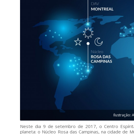
Ilustração:
Neste dia 9 de setembro de 2017, o Centro Espírit
planeta: o Núcleo Rosa das Campinas, na cidade de Mu