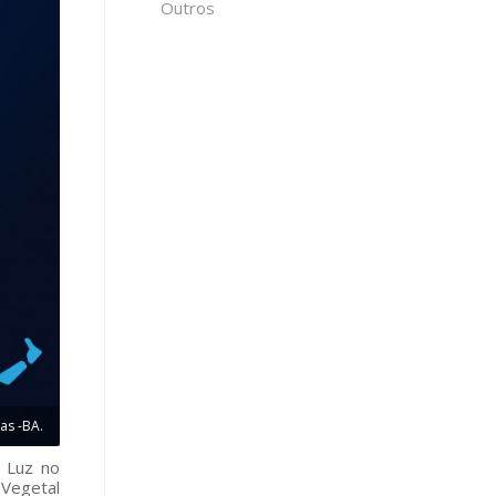
Outros
as -BA.
e Luz no
 Vegetal