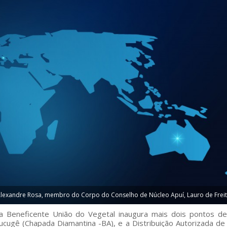
 Alexandre Rosa, membro do Corpo do Conselho de Núcleo Apuí, Lauro de Freit
a Beneficente União do Vegetal inaugura mais dois pontos d
cugê (Chapada Diamantina -BA), e a Distribuição Autorizada de