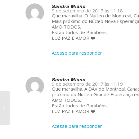
Sandra Miano
9 de setembro de 2017 às 11:18
s
Que maravilha. O Núcleo de Montreal, Ca
ays:
Mais próximo do Núcleo Nova Esperança 
AMO TODOS.
Estão todos de Parabéns.
LUZ PAZ E AMOR ❤️
Acesse para responder
Sandra Miano
9 de setembro de 2017 às 11:19
s
Que maravilha. A DAV de Montreal, Canad
ays:
próximo do Núcleo Grande Esperança em 
AMO TODOS.
Estão todos de Parabéns.
A UDV no Canadá
LUZ PAZ E AMOR ❤️
Acesse para responder