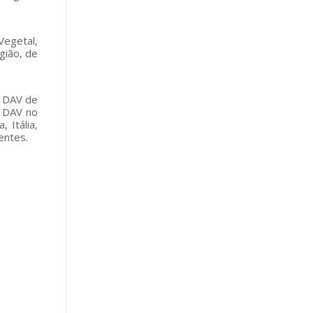
Vegetal,
gião, de
a DAV de
a DAV no
 Itália,
entes.