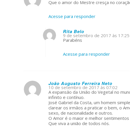
s
Que o amor do Mestre cresça no coraçã
ays:
Acesse para responder
Rita Belo
9 de setembro de 2017 às 17:25
s
Parabéns
ays:
Acesse para responder
João Augusto Ferreira Neto
10 de setembro de 2017 às 07:02
s
A expansão da União do Vegetal no mu
ays:
infinito e contínuo.
José Gabriel da Costa, um homem simple
clarear os irmãos a praticar o bem, o Am
sexo, de nacionalidade e outros.
O Amor é o maior e melhor sentimentos 
Que viva a união de todos nós.