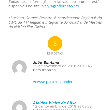
Todas as informações relativas ao curso estão
disponíveis no site:
bit.ly/agrofloresta-nfd
*Luciano Gomes Bezerra é coordenador Regional do
DMC da 11ª Região e integrante do Quadro de Mestres
do Núcleo Flor Divina.
3
RESPOSTAS
João Santana
11 de novembro de 2018 às 10:48
s
Bom trabalho!
ays:
Acesse para responder
Alcides Vieira da Silva
12 de novembro de 2018 às 08:38
s
O Ernst é o professor a nos