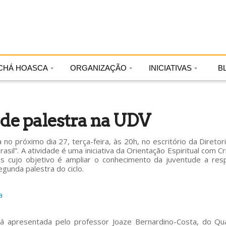
CHÁ HOASCA
ORGANIZAÇÃO
INICIATIVAS
B
de palestra na UDV
no próximo dia 27, terça-feira, às 20h, no escritório da Diretori
asil”. A atividade é uma iniciativa da Orientação Espiritual com C
 cujo objetivo é ampliar o conhecimento da juventude a res
segunda palestra do ciclo.
a
erá apresentada pelo professor Joaze Bernardino-Costa, do Q