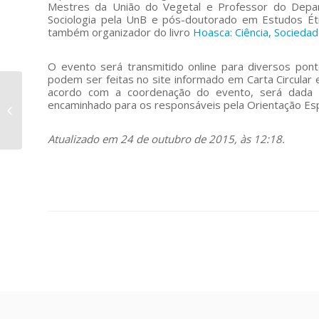
Mestres da União do Vegetal e Professor do Depart
Sociologia pela UnB e pós-doutorado em Estudos Étn
também organizador do livro
Hoasca: Ciência, Socieda
O evento será transmitido online para diversos pont
podem ser feitas no site informado em Carta Circula
acordo com a coordenação do evento, será dada p
Mestre Antônio
encaminhado para os responsáveis pela Orientação Espi
Gabriel, um homem de
bem
Atualizado em 24 de outubro de 2015, às 12:18.