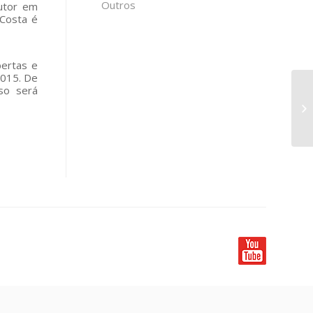
Outros
outor em
-Costa é
bertas e
2015. De
so será