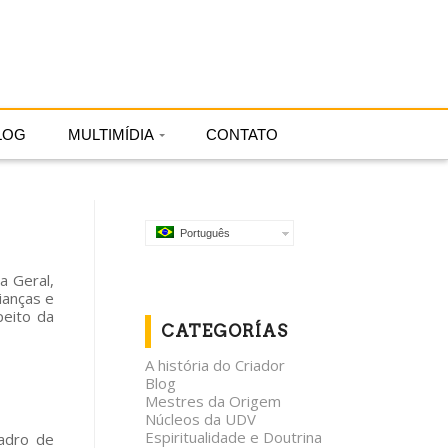
Português
LOG
MULTIMÍDIA
CONTATO
Português
a Geral,
rianças e
peito da
CATEGORÍAS
A história do Criador
Blog
Mestres da Origem
Núcleos da UDV
Espiritualidade e Doutrina
uadro de