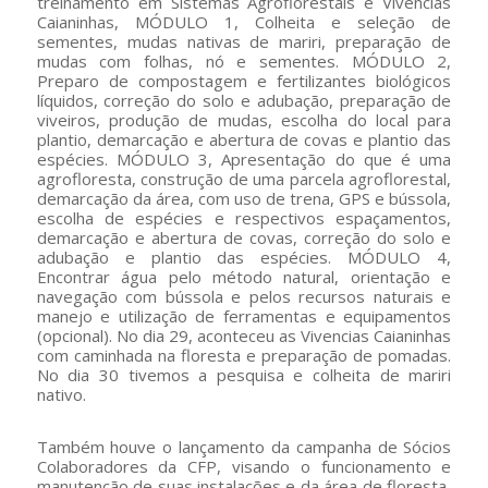
treinamento em Sistemas Agroflorestais e Vivências
Caianinhas, MÓDULO 1, Colheita e seleção de
sementes, mudas nativas de mariri, preparação de
mudas com folhas, nó e sementes. MÓDULO 2,
Preparo de compostagem e fertilizantes biológicos
líquidos, correção do solo e adubação, preparação de
viveiros, produção de mudas, escolha do local para
plantio, demarcação e abertura de covas e plantio das
espécies. MÓDULO 3, Apresentação do que é uma
agrofloresta, construção de uma parcela agroflorestal,
demarcação da área, com uso de trena, GPS e bússola,
escolha de espécies e respectivos espaçamentos,
demarcação e abertura de covas, correção do solo e
adubação e plantio das espécies. MÓDULO 4,
Encontrar água pelo método natural, orientação e
navegação com bússola e pelos recursos naturais e
manejo e utilização de ferramentas e equipamentos
(opcional). No dia 29, aconteceu as Vivencias Caianinhas
com caminhada na floresta e preparação de pomadas.
No dia 30 tivemos a pesquisa e colheita de mariri
nativo.
Também houve o lançamento da campanha de Sócios
Colaboradores da CFP, visando o funcionamento e
manutenção de suas instalações e da área de floresta,