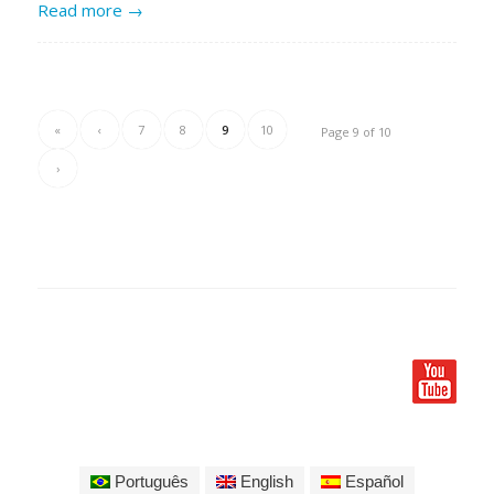
Read more
→
«
‹
7
8
9
10
Page 9 of 10
›
Português
English
Español