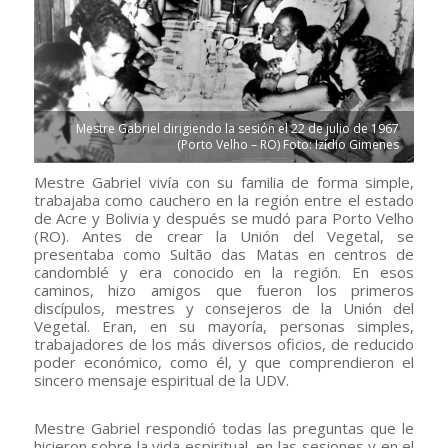
Mestre Gabriel dirigiendo la sesión el 22 de julio de 1967
(Porto Velho – RO) Foto: Izídio Gimenes
Mestre Gabriel vivía con su familia de forma simple,
trabajaba como cauchero en la región entre el estado
de Acre y Bolivia y después se mudó para Porto Velho
(RO). Antes de crear la Unión del Vegetal, se
presentaba como Sultão das Matas en centros de
candomblé y era conocido en la región. En esos
caminos, hizo amigos que fueron los primeros
discípulos, mestres y consejeros de la Unión del
Vegetal. Eran, en su mayoría, personas simples,
trabajadores de los más diversos oficios, de reducido
poder económico, como él, y que comprendieron el
sincero mensaje espiritual de la UDV.
Mestre Gabriel respondió todas las preguntas que le
hicieron sobre la vida espiritual, en las sesiones y en el