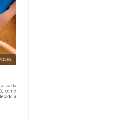
DMC/SG.
ó con la
10, como
debido a