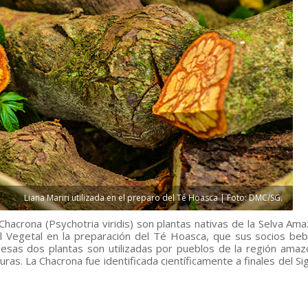
Liana Mariri utilizada en el preparo del Té Hoasca | Foto: DMC/SG.
a Chacrona (Psychotria viridis) son plantas nativas de la Selva Am
del Vegetal en la preparación del Té Hoasca, que sus socios be
esas dos plantas son utilizadas por pueblos de la región amaz
uras. La Chacrona fue identificada científicamente a finales del Sig