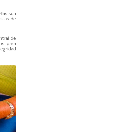
llas son
nicas de
ntral de
os para
tegridad