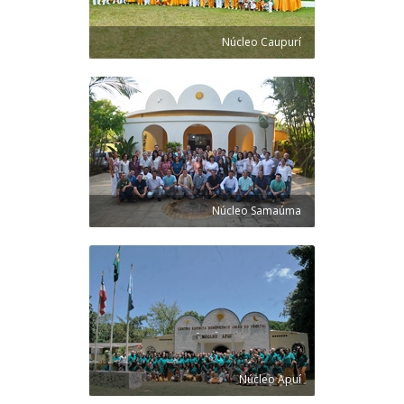
Núcleo Caupurí
Núcleo Samaúma
Núcleo Apuí