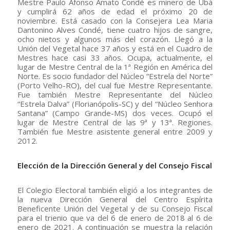
Mestre Paulo Afonso Amato Condé es minero de Ubá
y cumplirá 62 años de edad el próximo 20 de
noviembre. Está casado con la Consejera Lea Maria
Dantonino Alves Condé, tiene cuatro hijos de sangre,
ocho nietos y algunos más del corazón. Llegó a la
Unión del Vegetal hace 37 años y está en el Cuadro de
Mestres hace casi 33 años. Ocupa, actualmente, el
lugar de Mestre Central de la 1ª Región en América del
Norte. Es socio fundador del Núcleo “Estrela del Norte”
(Porto Velho-RO), del cual fue Mestre Representante.
Fue también Mestre Representante del Núcleo
“Estrela Dalva” (Florianópolis-SC) y del “Núcleo Senhora
Santana” (Campo Grande-MS) dos veces. Ocupó el
lugar de Mestre Central de las 9ª y 13ª. Regiones.
También fue Mestre asistente general entre 2009 y
2012.
Elección de la Dirección General y del Consejo Fiscal
El Colegio Electoral también eligió a los integrantes de
la nueva Dirección General del Centro Espírita
Beneficente Unión del Vegetal y de su Consejo Fiscal
para el trienio que va del 6 de enero de 2018 al 6 de
enero de 2021. A continuación se muestra la relación