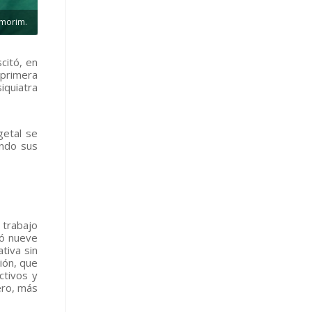
Amorim.
citó, en
 primera
iquiatra
getal se
endo sus
 trabajo
ró nueve
tiva sin
ión, que
ctivos y
ero, más