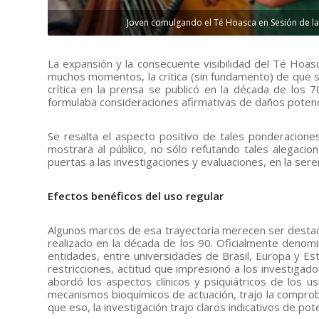
Joven comulgando el Té Hoasca en Sesión de la U
La expansión y la consecuente visibilidad del Té Hoas
muchos momentos, la crítica (sin fundamento) de que s
crítica en la prensa se publicó en la década de los 7
formulaba consideraciones afirmativas de daños potenci
Se resalta el aspecto positivo de tales ponderaciones
mostrara al público, no sólo refutando tales alegacio
puertas a las investigaciones y evaluaciones, en la se
Efectos benéficos del uso regular
Algunos marcos de esa trayectoria merecen ser destac
realizado en la década de los 90. Oficialmente denom
entidades, entre universidades de Brasil, Europa y Est
restricciones, actitud que impresionó a los investigad
abordó los aspectos clínicos y psiquiátricos de los u
mecanismos bioquímicos de actuación, trajo la comproba
que eso, la investigación trajo claros indicativos de po