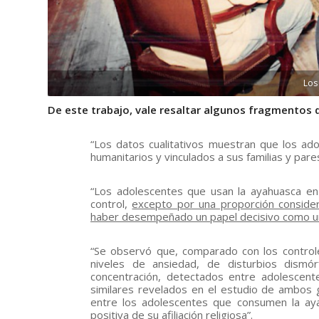
Los
De este trabajo, vale resaltar algunos fragmentos 
“Los datos cualitativos muestran que los ado
humanitarios y vinculados a sus familias y pares
“Los adolescentes que usan la ayahuasca en
control,
excepto por una proporción considera
haber desempeñado un papel decisivo como un 
“Se observó que, comparado con los control
niveles de ansiedad, de disturbios dismó
concentración, detectados entre adolescent
similares revelados en el estudio de ambos g
entre los adolescentes que consumen la ayah
positiva de su afiliación religiosa”.