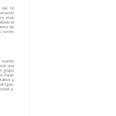
l del Té
peración
tro eran
ebido el
anico de
s socios
, cuando
ivar una
un grupo
ão Paulo
álisis y
 drogas,
ional y,