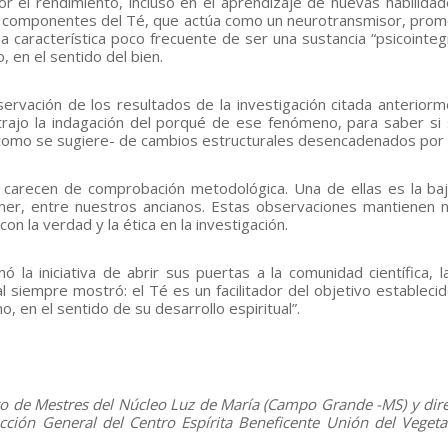
 el rendimiento, incluso en el aprendizaje de nuevas habilidad
os componentes del Té, que actúa como un neurotransmisor, pro
una característica poco frecuente de ser una sustancia “psicointeg
, en el sentido del bien.
servación de los resultados de la investigación citada anteriorm
rajo la indagación del porqué de ese fenómeno, para saber si 
o -como se sugiere- de cambios estructurales desencadenados por 
 carecen de comprobación metodológica. Una de ellas es la baj
eimer, entre nuestros ancianos. Estas observaciones mantienen 
n la verdad y la ética en la investigación.
la iniciativa de abrir sus puertas a la comunidad científica, la
l siempre mostró: el Té es un facilitador del objetivo establecid
, en el sentido de su desarrollo espiritual”.
o de Mestres del Núcleo Luz de María (Campo Grande -MS) y dire
ción General del Centro Espírita Beneficente Unión del Vegeta