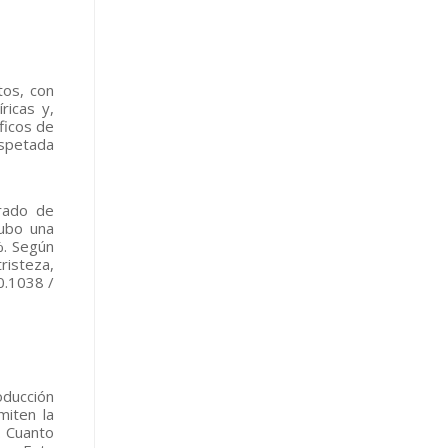
tos, con
ricas y,
ficos de
espetada
rado de
hubo una
%. Según
risteza,
0.1038 /
oducción
miten la
. Cuanto