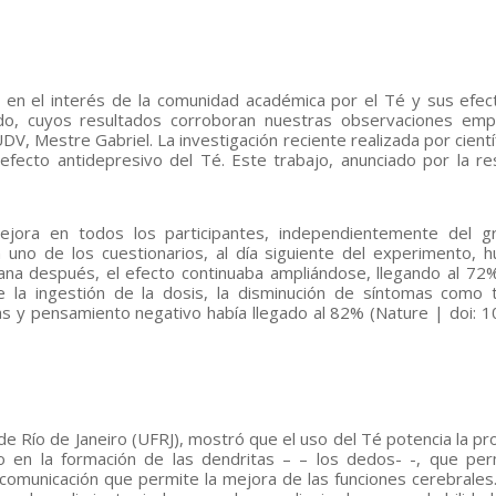
 en el interés de la comunidad académica por el Té y sus efec
ndo, cuyos resultados corroboran nuestras observaciones empí
DV, Mestre Gabriel. La investigación reciente realizada por cientí
 efecto antidepresivo del Té. Este trabajo, anunciado por la r
jora en todos los participantes, independientemente del g
uno de los cuestionarios, al día siguiente del experimento, 
na después, el efecto continuaba ampliándose, llegando al 72
 la ingestión de la dosis, la disminución de síntomas como t
das y pensamiento negativo había llegado al 82% (Nature | doi: 1
 de Río de Janeiro (UFRJ), mostró que el uso del Té potencia la pr
o en la formación de las dendritas – – los dedos- -, que per
 comunicación que permite la mejora de las funciones cerebrales