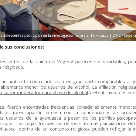
 adolescentes participan en la investigación sobre el Té Hoasca | DMC / Sede G
de sus conclusiones:
lescentes de la Unión del Vegetal parecen ser saludables, pen
 religiosos.
 un ambiente controlado eran en gran parte comparables al 
blemente menor de usuarios de alcohol. La afiliación religios
factor moderador para el uso del alcohol
. (“el subrayado es nue
es, fueron encontradas frecuencias considerablemente menore
rficos (preocupación intensa con la apariencia) y de probl
es usuarios de la ayahuasca a pesar de los perfiles psicopat
rupos. Las bajas frecuencias de los síntomas psiquiátricos de
uasca, dentro de un contexto religioso, pueden reflejar la in