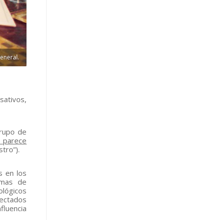
eneral.
sativos,
grupo de
a parece
stro”).
s en los
emas de
ológicos
tectados
fluencia