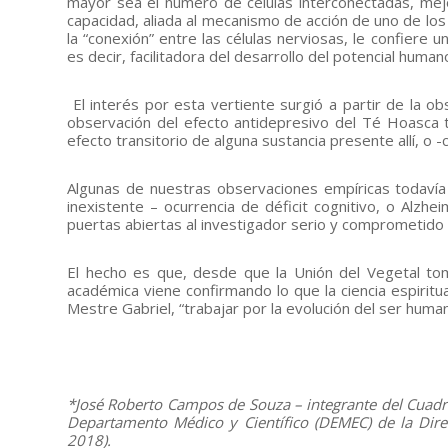
mayor sea el número de células interconectadas, mejor
capacidad, aliada al mecanismo de acción de uno de l
la “conexión” entre las células nerviosas, le confiere 
es decir, facilitadora del desarrollo del potencial humano
El interés por esta vertiente surgió a partir de la ob
observación del efecto antidepresivo del Té Hoasca t
efecto transitorio de alguna sustancia presente allí, 
Algunas de nuestras observaciones empíricas todavía
inexistente – ocurrencia de déficit cognitivo, o Alzh
puertas abiertas al investigador serio y comprometido co
El hecho es que, desde que la Unión del Vegetal tomó 
académica viene confirmando lo que la ciencia espiritua
Mestre Gabriel, “trabajar por la evolución del ser humano
–
*
José Roberto Campos de Souza – i
ntegrante del Cuadr
Departamento Médico y Científico (DEMEC) de la Direc
2018).