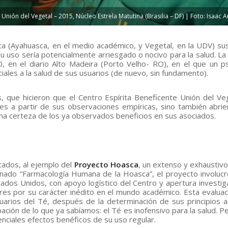
nión del Vegetal – 2015, Núcleo Estrela Matutina (Brasilia – DF) | Foto: Isaac 
ca (Ayahuasca, en el medio académico, y Vegetal, en la UDV) sus
u uso sería potencialmente arriesgado o nocivo para la salud. La
0, en el diario Alto Madeira (Porto Velho- RO), en el que un ps
ales a la salud de sus usuarios (de nuevo, sin fundamento).
, que hicieron que el Centro Espírita Beneficente Unión del Ve
nes a partir de sus observaciones empíricas, sino también abri
rena certeza de los ya observados beneficios en sus asociados.
ados, al ejemplo del
Proyecto Hoasca
, un extenso y exhaustivo
inado “Farmacología Humana de la Hoasca”, el proyecto involuc
ados Unidos, con apoyo logístico del Centro y apertura investiga
ores por su carácter inédito en el mundo académico. Esta evaluac
suarios del Té, después de la determinación de sus principios a
ción de lo que ya sabíamos: el Té es inofensivo para la salud. P
tenciales efectos benéficos de su uso regular.