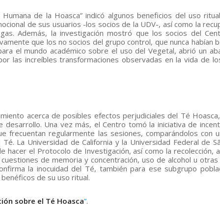
 Humana de la Hoasca” indicó algunos beneficios del uso ritua
ocional de sus usuarios -los socios de la UDV-, así como la recu
ogas. Además, la investigación mostró que los socios del Cen
amente que los no socios del grupo control, que nunca habían b
 para el mundo académico sobre el uso del Vegetal, abrió un ab
 por las increíbles transformaciones observadas en la vida de lo
namiento acerca de posibles efectos perjudiciales del Té Hoasca
e desarrollo. Una vez más, el Centro tomó la iniciativa de incent
que frecuentan regularmente las sesiones, comparándolos con 
é. La Universidad de California y la Universidad Federal de S
e hacer el Protocolo de Investigación, así como la recolección, an
uó cuestiones de memoria y concentración, uso de alcohol u otras
nfirma la inocuidad del Té, también para ese subgrupo poblac
benéficos de su uso ritual.
ción sobre el Té Hoasca
”
.