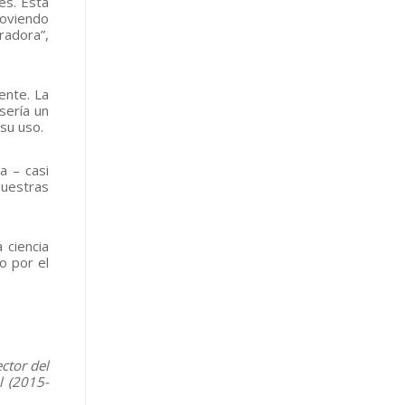
es. Esta
moviendo
radora”,
ente. La
sería un
su uso.
a – casi
nuestras
 ciencia
o por el
ctor del
l (2015-