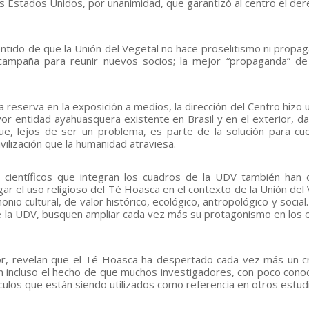
os Estados Unidos, por unanimidad, que garantizó al centro el der
sentido de que la Unión del Vegetal no hace proselitismo ni propa
campaña para reunir nuevos socios; la mejor “propaganda” d
 reserva en la exposición a medios, la dirección del Centro hizo u
or entidad ayahuasquera existente en Brasil y en el exterior, d
ue, lejos de ser un problema, es parte de la solución para cu
ivilización que la humanidad atraviesa.
y científicos que integran los cuadros de la UDV también han
lgar el uso religioso del Té Hoasca en el contexto de la Unión del
io cultural, de valor histórico, ecológico, antropológico y social
e la UDV, busquen ampliar cada vez más su protagonismo en los 
rior, revelan que el Té Hoasca ha despertado cada vez más un c
ión incluso el hecho de que muchos investigadores, con poco cono
ículos que están siendo utilizados como referencia en otros estud