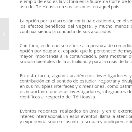
ejemplo de eso es la victoria en la Suprema Corte de l
uso del Té Hoasca en sus sesiones en aquel país.
La opción por la discreción continúa existiendo, en el 
Crecen en la UDV
los efectos benéficos del Vegetal, y mucho menos 
continúa siendo la conducta de sus asociados.
acciones para la
conservación de
recursos naturales
Con todo, en lo que se refiere a la postura de comedida
opción por ocupar el espacio que le pertenece: de may
mayor importancia a la comunicación, para mostrar q
socioambientales de la actualidad y para la crisis de la c
En esta tarea, algunos académicos, investigadores 
contribución en el sentido de estudiar, registrar y divu
en sus múltiples interfaces y dimensiones, como patrimon
es importante que esos investigadores, integrantes d
científicos al respecto del Té Hoasca.
Eventos recientes, realizados en Brasil y en el exte
interés internacional. En esos eventos, llama la atenc
y experiencia sobre el asunto, escriban y publiquen art