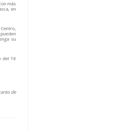
 con más
asca, en
 Centro,
e pueden
tenga su
o del Té
canto de