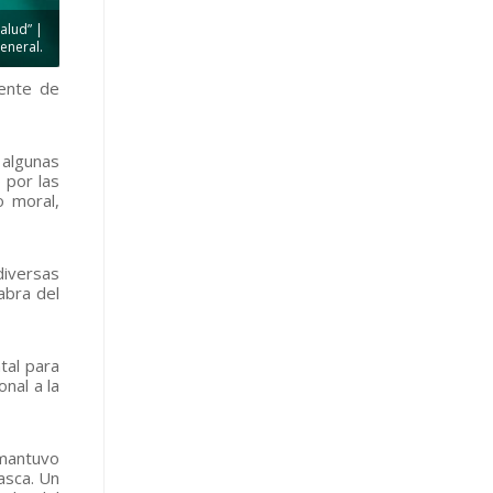
alud” |
eneral.
ente de
 algunas
 por las
o moral,
diversas
abra del
tal para
nal a la
 mantuvo
asca. Un