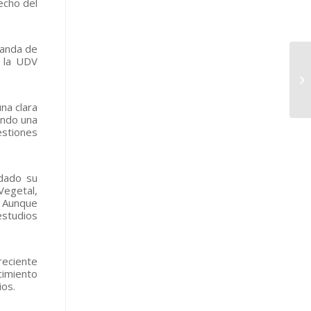
echo del
ganda de
e la UDV
na clara
ando una
estiones
 dado su
 Vegetal,
. Aunque
estudios
reciente
cimiento
ios.