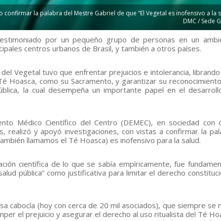
 confirmar la palabra del Mestre Gabriel de que “El Vegetal es inofensivo a la s
DMC / Sede G
 testimoniado por un pequeño grupo de personas en un ambi
incipales centros urbanos de Brasil, y también a otros países.
del Vegetal tuvo que enfrentar prejuicios e intolerancia, librando
l Té Hoasca, como su Sacramento, y garantizar su reconocimiento
pública, la cual desempeña un importante papel en el desarroll
ento Médico Científico del Centro (DEMEC), en sociedad con 
, realizó y apoyó investigaciones, con vistas a confirmar la pal
ambién llamamos el Té Hoasca) es inofensivo para la salud.
bación científica de lo que se sabía empíricamente, fue fundamen
d pública” como justificativa para limitar el derecho constitucio
iosa cabocla (hoy con cerca de 20 mil asociados), que siempre se
per el prejuicio y asegurar el derecho al uso ritualista del Té Ho