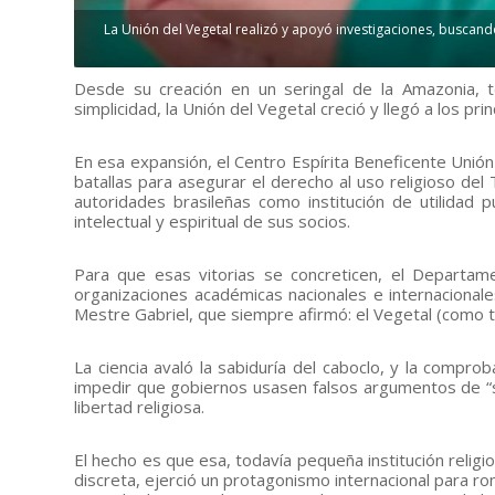
La Unión del Vegetal realizó y apoyó investigaciones, buscando
Desde su creación en un seringal de la Amazonia,
simplicidad, la Unión del Vegetal creció y llegó a los pr
En esa expansión, el Centro Espírita Beneficente Unión 
batallas para asegurar el derecho al uso religioso de
autoridades brasileñas como institución de utilidad 
intelectual y espiritual de sus socios.
Para que esas vitorias se concreticen, el Departam
organizaciones académicas nacionales e internacionales
Mestre Gabriel, que siempre afirmó: el Vegetal (como t
La ciencia avaló la sabiduría del caboclo, y la compro
impedir que gobiernos usasen falsos argumentos de “salu
libertad religiosa.
El hecho es que esa, todavía pequeña institución relig
discreta, ejerció un protagonismo internacional para rom